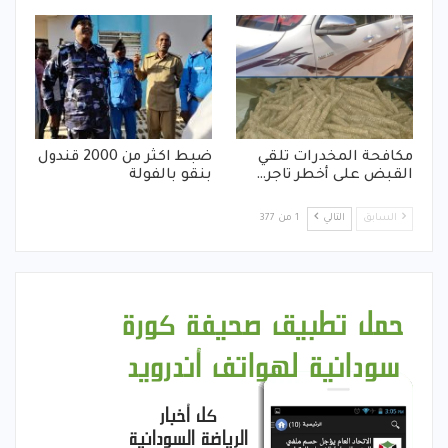
مكافحة المخدرات تلقي
ضبط اكثر من 2000 قندول
القبض على أخطر تاجر…
بنقو بالفولة
السابق
التالي
1 من 377