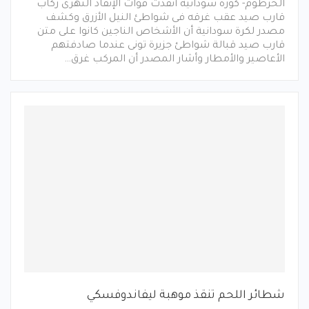
الخرطوم- كورة سودانية أنقذت قوات الإنقاذ النهرى ركاب
قارب صيد عقب غرقه فى شواطئ النيل الأزرق وكشف
مصدر لكرة سودانية أن الأشخاص الناجين كانوا على متن
قارب صيد قبالة شواطئ جزيرة تونى عندما صادفتهم
الأعاصير والأمطار وأشار المصدر أن المركب غرق…
شطائر اللحم تنقذ موهبة ليفاندوفسكي