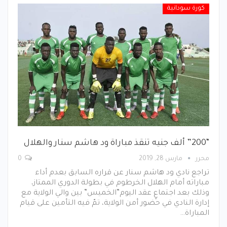
كورة سودانية
“200” ألف جنيه تنقذ مباراة ود هاشم سنار والهلال
محرر
مارس 28, 2019
0
تراجع نادي ود هاشم سنار عن قراره السابق بعدم أداء
مباراته أمام الهلال الخرطوم في بطولة الدوري الممتاز،
وذلك بعد اجتماعٍ عقد اليوم”الخميس” بين والي الولاية مع
إدارة النادي في حضور أمن الولاية، تمّ فيه التأمين على قيام
المباراة…