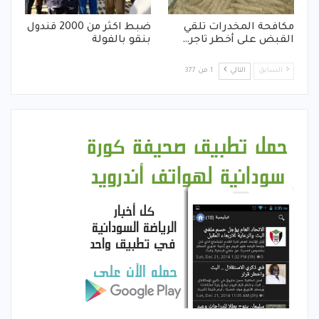
مكافحة المخدرات تلقي
ضبط اكثر من 2000 قندول
القبض على أخطر تاجر…
بنقو بالفولة
السابق
التالي
1 من 377