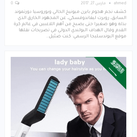
ahmed
مارس 27, 2017
0
كشف نجم هجوم بايرن ميونيخ الحالي وبوروسيا دورتموند
السابق، روبرت ليفاندوفسكي، عن المجهود الخارق الذي
بذله وهو صغيرا حتى يصبح من أهم اللاعبين في عالم كرة
القدم وقال الهداف البولندي الدولي في تصريحات نقلها
موقع البوندسليجا الرسمي: كنت ضئيل…