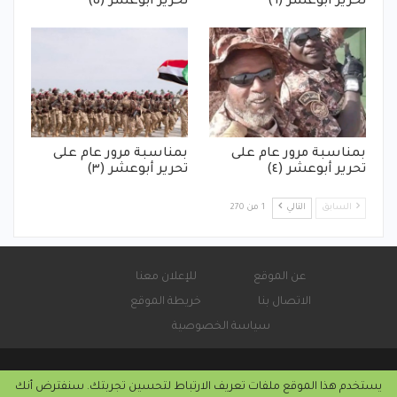
تحرير أبوعشر (٦)
تحرير أبوعشر (٥)
بمناسبة مرور عام على
بمناسبة مرور عام على
تحرير أبوعشر (٤)
تحرير أبوعشر (٣)
السابق
التالي
1 من 270
عن الموقع
للإعلان معنا
الاتصال بنا
خريطة الموقع
سياسة الخصوصية
يستخدم هذا الموقع ملفات تعريف الارتباط لتحسين تجربتك. سنفترض أنك
© 2026 - صحيفة كورة سودانية الإلكترونية.