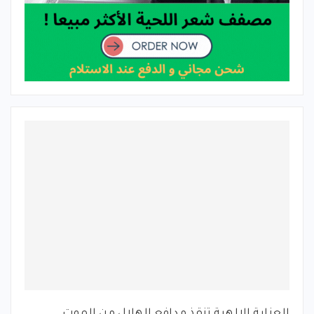
العناية الالهية تنقذ مدافع الهلال من الموت