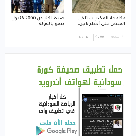
مكافحة المخدرات تلقي
ضبط اكثر من 2000 قندول
القبض على أخطر تاجر…
بنقو بالفولة
السابق
التالي
1 من 377