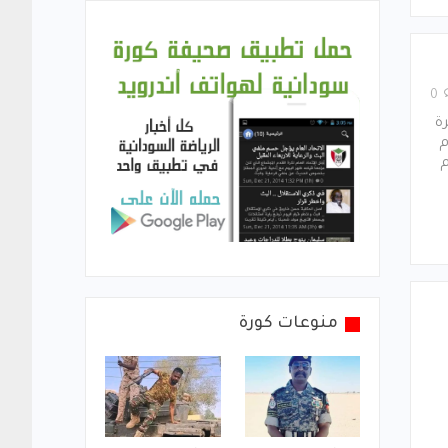
0
ة
م
م
منوعات كورة