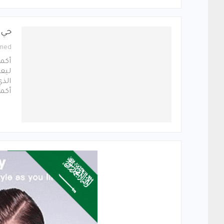
حي 
med
أكمل
ليعم
الذ
أكمل