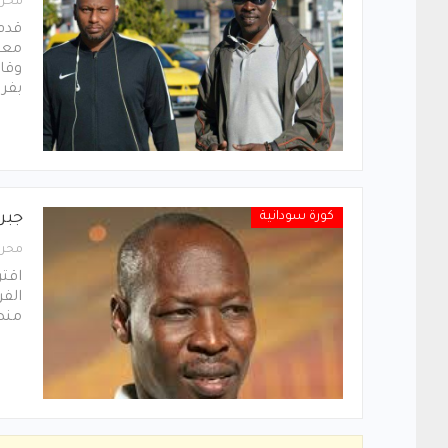
محرر
قدم 
معاي
وقال
بفري
كورة سودانية
جبر
محرر
اقتر
الفر
منصب