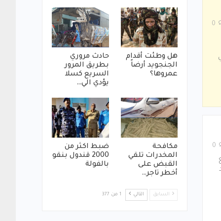
0
هل وطئت أقدام
حادث مروري
الجنجويد أرضاً
بطريق المرور
عمروها؟
السريع كسلا
يؤدي الي…
0
مكافحة
ضبط اكثر من
المخدرات تلقي
2000 قندول بنقو
القبض على
بالفولة
أخطر تاجر…
السابق
التالي
1 من 377