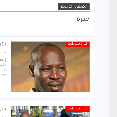
تصفح الوسم
جبرة
كورة سودانية
الأ
محرر
إحتو
تقدم
مست
لها
كورة سودانية
جبر