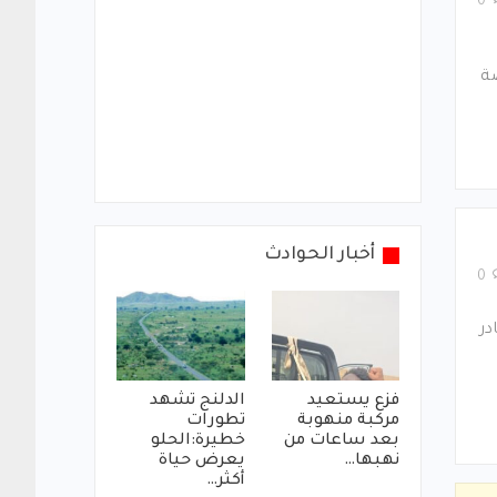
0
صة
أخبار الحوادث
0
در
فزع يستعيد
الدلنج تشهد
مركبة منهوبة
تطورات
بعد ساعات من
خطيرة:الحلو
نهبها…
يعرض حياة
أكثر…