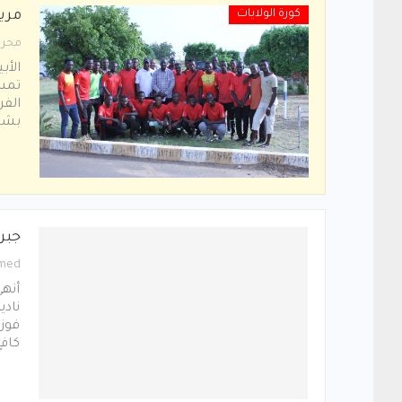
كورة الولايات
مري
محرر
الأب
تمسك
الفر
بشأن
جبر
med
أنهى
نادي
فوز
كاف