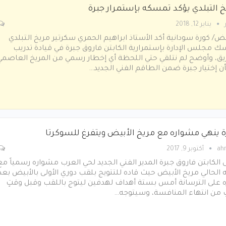
خ التبلدي يؤكد تمسكه بإستمرار جبرة
يناير 12, 2018
يض/ كورة سودانية أكد الأستاذ ابراهيم الحمري سكرتير مريخ التبلدي
 مجلس الإدارة بإستمرارية الكابتن فاروق جبرة في قيادة تدريب
يق، وأوضح لم نتلقي حتي اللحظة أي إخطار رسمي من المريخ العاصمي
 إختيار جبرة ضمن الطاقم الفني الجديد…
ة ينهي مشواره مع مريخ الأبيض ويتفرغ للسوكرتا
ah
أكتوبر 9, 2017
 الكابتن فاروق جبرة المدير الفني الجديد لحي العرب مشواره رسمياً مع
ه الحالي مريخ الأبيض حيث قاده للتتويج بلقب دوري الأولى بالأبيض بعد
ه على الترسانة أمس بستة أهداف لهدفين ليتوج باللقب وقبل وقتٍ
ٍ من انتهاء المنافسة، وسيتوجه…