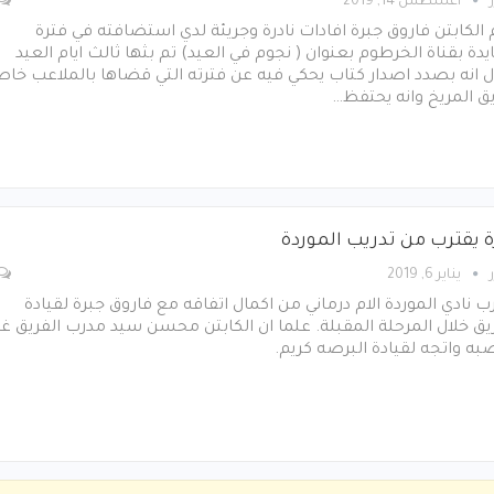
أغسطس 14, 2019
الكابتن فاروق جبرة افادات نادرة وجريئة لدي استضافته في فترة
دة بقناة الخرطوم بعنوان ( نجوم في العيد) تم بثها ثالث ايام العيد
 انه بصدد اصدار كتاب يحكي فيه عن فترته التي قضاها بالملاعب خا
ق المريخ وانه يحتفظ…
ة يقترب من تدريب الموردة
يناير 6, 2019
ب نادي الموردة الام درماني من اكمال اتفاقه مع فاروق جبرة لقيادة
يق خلال المرحلة المقبلة. علما ان الكابتن محسن سيد مدرب الفريق غا
ه واتجه لقيادة البرصه كريم.