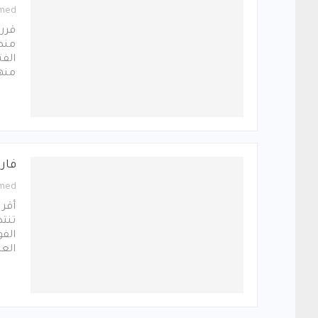
med
قرر 
منصب
الفت
منه
فار
med
أقر 
تنتظ
الفو
الع