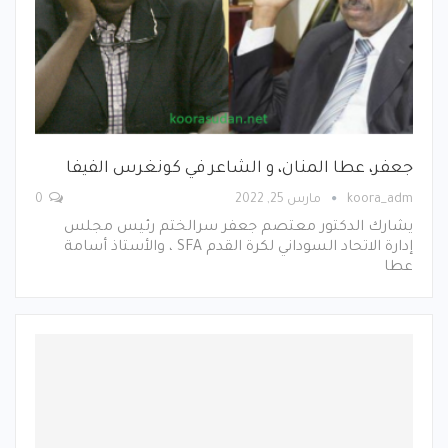
جعفر، عطا المنان، و الشاعر في كونغرس الفيفا
koora_adm
مارس 25, 2022
0
يشارك الدكتور معتصم جعفر سرالختم رئيس مجلس
إدارة الاتحاد السوداني لكرة القدم SFA ، والأستاذ أسامة
عطا