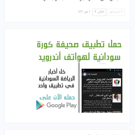
السابق
التالي
1 من 377