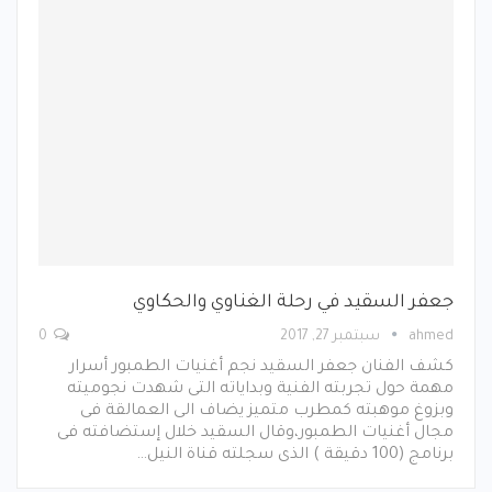
جعفر السقيد في رحلة الغناوي والحكاوي
ahmed
سبتمبر 27, 2017
0
كشف الفنان جعفر السقيد نجم أغنيات الطمبور أسرار
مهمة حول تجربته الفنية وبداياته التى شهدت نجوميته
وبزوغ موهبته كمطرب متميز يضاف الى العمالقة فى
مجال أغنيات الطمبور،وقال السقيد خلال إستضافته فى
برنامج (100 دقيقة ) الذى سجلته قناة النيل…