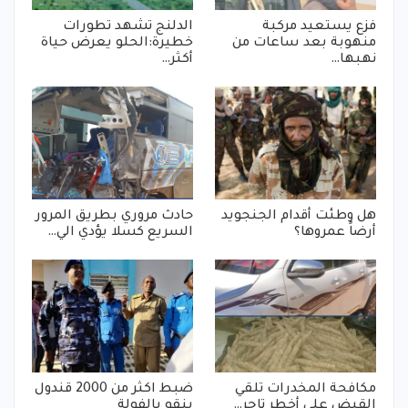
فزع يستعيد مركبة
الدلنج تشهد تطورات
منهوبة بعد ساعات من
خطيرة:الحلو يعرض حياة
نهبها…
أكثر…
هل وطئت أقدام الجنجويد
حادث مروري بطريق المرور
أرضاً عمروها؟
السريع كسلا يؤدي الي…
مكافحة المخدرات تلقي
ضبط اكثر من 2000 قندول
القبض على أخطر تاجر…
بنقو بالفولة