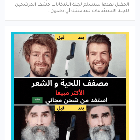
المقبل بعدها ستسلم لجنة الانتخابات كشف المرشحين
للجنة الاستئنافات لمناقشة أي طعون…