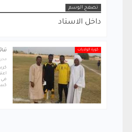
تصفح الوسم
داخل الاستاد
كورة الولايات
ثنائ
محرر
كريم
اعتز
في م
كبير