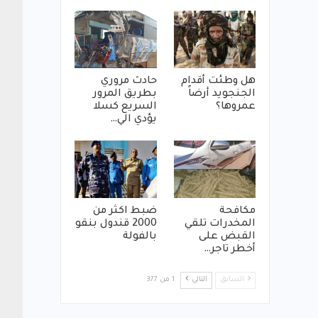
هل وطئت أقدام
حادث مروري
الجنجويد أرضاً
بطريق المرور
عمروها؟
السريع كسلا
يؤدي الي…
مكافحة
ضبط اكثر من
المخدرات تلقي
2000 قندول بنقو
القبض على
بالفولة
أخطر تاجر…
السابق
التالي
1 من 377