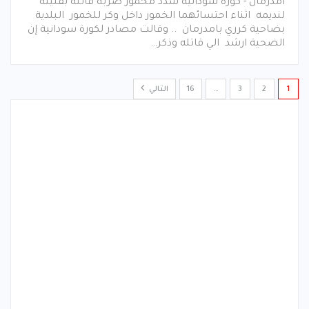
امدرمان - كورة سودانية سدد مخمور ضربه قاتله بقنينه
لنديمه اثناء احتسائهما الخمور داخل وكر للخمور البلدية
بضاحية كرري بامدرمان .. وقالت مصادر لكورة سودانية إن
الضحية ارشد الي قاتله وذكر…
1
2
3
…
16
التالي