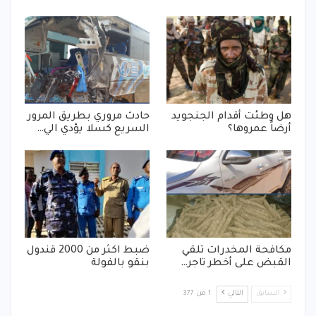
هل وطئت أقدام الجنجويد
حادث مروري بطريق المرور
أرضاً عمروها؟
السريع كسلا يؤدي الي…
مكافحة المخدرات تلقي
ضبط اكثر من 2000 قندول
القبض على أخطر تاجر…
بنقو بالفولة
السابق
التالي
1 من 377