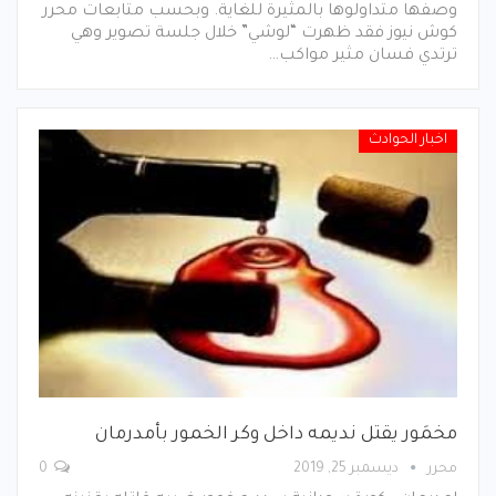
وصفها متداولوها بالمثيرة للغاية. وبحسب متابعات محرر
كوش نيوز فقد ظهرت “لوشي” خلال جلسة تصوير وهي
ترتدي فسان مثير مواكب…
اخبار الحوادث
مخمَور يقتل نديمه داخل وكر الخمور بأمدرمان
محرر
ديسمبر 25, 2019
0