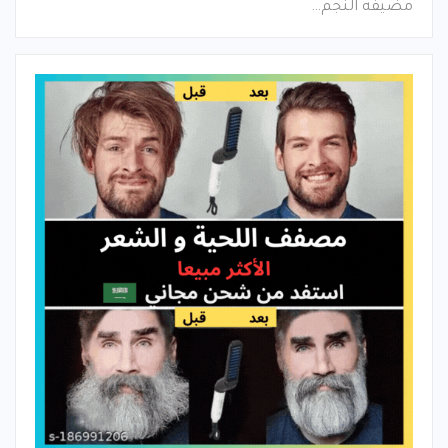
مضيفه النجم…