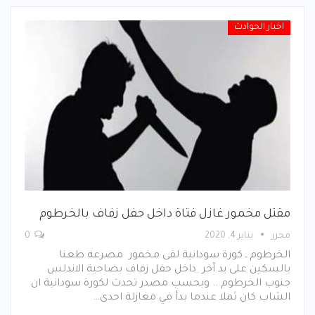
اخبار الحوادث
مقتل مخمور غازل فتاة داخل حفل زفاف بالخرطوم
محرر
يناير 4, 2020
0
الخرطوم ـ كورة سودانية لقى مخمور مصرعه طعنا
بالسكين على يد آخر داخل حفل زفاف بضاحية الاندلس
جنوب الخرطوم .. وبحسب مصدر تحدث لكورة سودانية ان
الشاب كان ثملا عندما بدأ في مغازلة احدى…