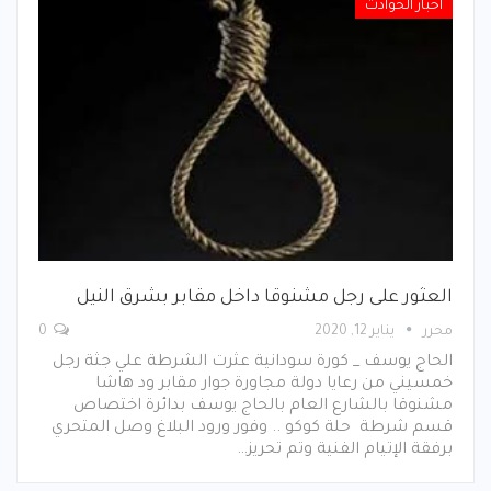
اخبار الحوادث
العثور على رجل مشنوقا داخل مقابر بشرق النيل
محرر
يناير 12, 2020
0
الحاج يوسف _ كورة سودانية عثرت الشرطة علي جثة رجل
خمسيني من رعايا دولة مجاورة جوار مقابر ود هاشا
مشنوقا بالشارع العام بالحاج يوسف بدائرة اختصاص
قسم شرطة حلة كوكو .. وفور ورود البلاغ وصل المتحري
برفقة الإتيام الفنية وتم تحريز…