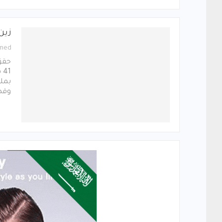
زين
med
وقد 