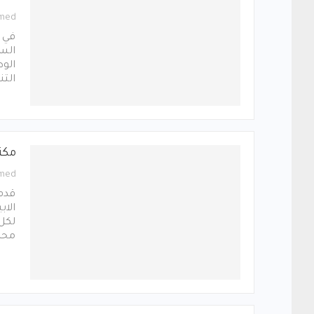
med
في 
السو
الوط
التن
مكت
med
قدم
الاب
لكل 
محم