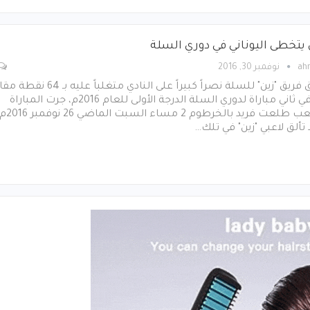
 يتخطى اليوناني في دوري السلة
ah
نوفمبر 30, 2016
حقق فريق "زين" للسلة نصراً كبيراً على النادي متغلباً عليه بـ
41 في ثاني مباراة لدوري السلة الدرجة الأولى للعام 2016م، جرت المباراة
بملعب طلعت فريد بالخرطوم 2 مساء السبت ال
تألق لاعبي "زين" في تلك…