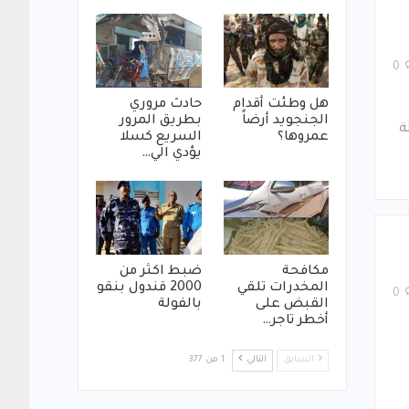
0
هل وطئت أقدام
حادث مروري
الجنجويد أرضاً
بطريق المرور
ة
عمروها؟
السريع كسلا
يؤدي الي…
مكافحة
ضبط اكثر من
المخدرات تلقي
2000 قندول بنقو
0
القبض على
بالفولة
أخطر تاجر…
السابق
التالي
1 من 377