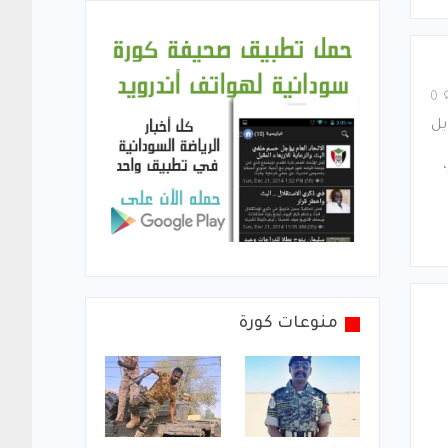
0
 64 نقطة مقابل
ماضي 26 نوفمبر 2016م،
منوعات كورة