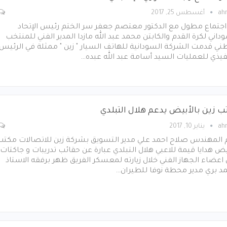
ah
أغسطس 25, 2017
اجتماع مطول مع الدكتور معتصم جعفر سر الختم رئيس الإتحاد
داني لكرة القدم والكابتن محمد عبد الله مازدا المدير الفني للمنتخب
ني قدمت الشركة السودانية للهاتف السيار " زين " ممثلة في الرئيس
فيذي للعمليات السيد أسامة عبد الله عبده…
ب زين بالأبيض يدعم هلال التبلدي
ah
يناير 10, 2017
 المهندس صلاح احمد علي مدير التسويق بشركة زين للاتصالات مكتب
يض هدايا قيمة للاعبي هلال التبلدي عبارة عن حقائب تدريبات و جاكتات
اعضاء الجهاز الفني خلال زيارته لمعسكر الفريق ظهر برفقه الاستاذ
د بري مدير محطة نوفا للطيران…