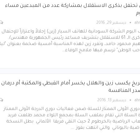
 تحتفل بذكرى الاستقلال بمشاركة عدد من المبدعين مساء
م
ah
ديسمبر 29, 2016
اليوم الشركة السودانية للهاتف السيار (زين) إجلالاً واعتزازاً للإحتفال
بالذكرى الـ 61 للاستقلال بتشريف مساعد رئيس الجمهورية مهندس/
هيم محمود حامد، وتفرد زين لهذه المناسبة أمسية ضخمة بعنوان "ليل
حب الوطن" ترسم فيها ملامح الوفاء…
ريخ يكسب زين والهلال يخسر أمام القبطي والمكتبة أم درمان
در المنافسة
ah
ديسمبر 13, 2016
وري الأولى الممتاز للسلة ضمن فعاليات دوري الدرجة الأولى الممتاز
ة السلة التي تقام بملعب السلة بمجمع اللواء محمد طلعت فريد
للألعاب الرياضية بالخرطوم 2 حيث التقي فريقا الألماني بطل النسخة
ضية باليوناني والتي انتهت بفوز …