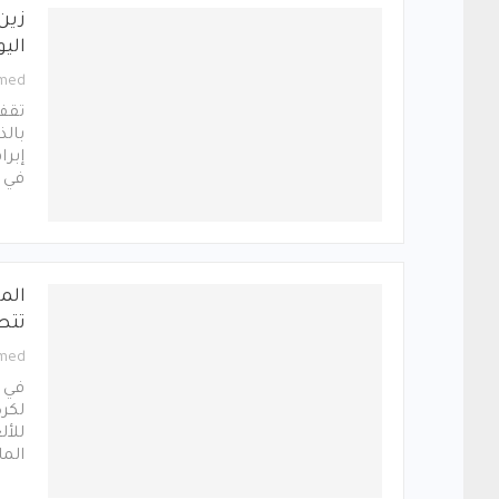
زين
اليو
med
تقف 
إبرا
في 
الم
تتص
med
في د
لكر
الما