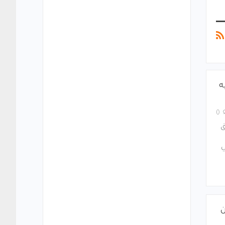
ه
0
ق
ي
ن