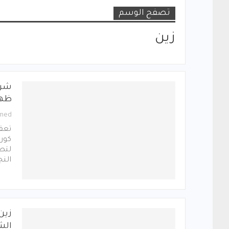
تصفح الوسم
زين
شرك
ظهر
med
تعقد
كورا
لتصب
النج
زين
الش