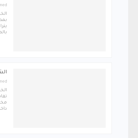
med
الخ
بمط
يترا
بال
الش
med
الخ
تفاص
مخب
داخ