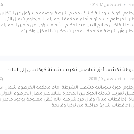
ah
أغسطس 17, 2016
رطوم ـ كورة سودانية كشف مقدم شرطة بوصفه مسؤول عن التخزين
ار الخرطوم عند مثوله أمام محكمة الجمارك بالخرطوم شمال التى
سها القاضى صلاح الدين عبدالحكيم ، بأنه مسؤول عن مخزن الجمارك
مطار وأن شرطة مكافحة المخدرات حضرت للمخزن واخبرته…
رطة تكشف أدق تفاصيل تهريب شحنة كوكاييين إلى البلاد
ah
أغسطس 10, 2016
رطوم- كورة سودانية كشفت الشرطة امام محكمة الخرطوم شمال اد
يل تهريب شحنة الكوكايين المخدرة للبلاد عبر مطار الخرطوم الدولي
اة (حافظات مياة) وقال فرد شرطة بانه تلقي معلومة بوجود مخدرا
ل (حافظات شاى) مراقبة من تركيا وقادمة…