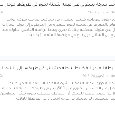
ب شركة يستولى على قيمة شحنة لحوم في طريقها للإمارات
ah
يناير 6, 2017
ي - كورة سودانية كشف المتحري في محاكمة صاحب شركة يواجه
تهام بالتصرف في شحنة لحوم مصدرة من الخرطوم إلى دولة الامارات
 لدى مثوله بمحكمة جنايات بحرى وسط برئاسة القاضي البلوله عبد
اج ان الشاكى دون بلاغ في مواجهة المتهم يفيد فيه…
رطة الفيدرالية ضبط شحنة حشيش في طريقها إلى الشمالي
ah
أكتوبر 24, 2016
مالية-كورة سودانية تمكنت شرطة العمليات الفدرالية من ضبط
50رطل من الحشيش تحتوى على 500راس فى طريقها للولاية الشمالية
لا عن مصدر تحدث للمجهر أن الشرطة ضبطت بحوزه ثلاثه المتهمين
ة الحشيش ك محمله في عربه امجاد و في طريقها للولايه…