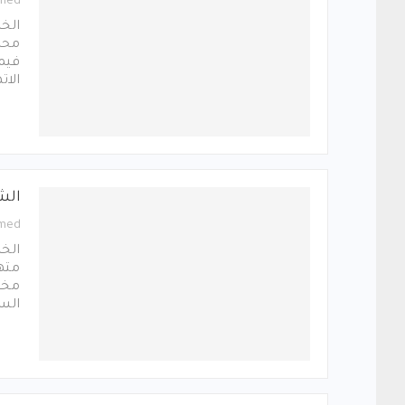
med
الخ
محم
فيم
الا
الش
med
الس