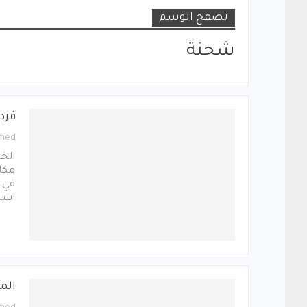
تصفح الوسم
شحنة
فرد
med
الخ
مكاف
في 
اسلح
الم