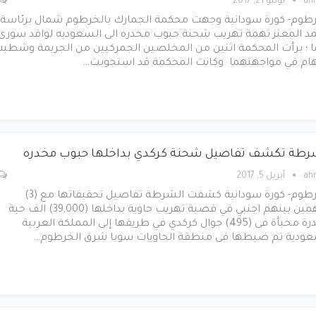
ah
يونيو 21, 2017
رطوم- كورة سودانية وجهت محكمة الجمارك بالخرطوم شمال برئاسة
د المعتز تهمة تهريب شحنة حبوب مخدره الى السعوديه لوافد سورى
ا ؛ برأت المحكمة اثنين من المخلصين الجمركيين من الجريمة وشطب
تهام في مواجهتهما وكانت المحكمة قد استجوبت…
رطة تكشف تفاصيل شحنة كركدي بداخلها حبوب مخدره
ah
أبريل 5, 2017
الخرطوم- كورة سودانية كشفت الشرطة تفاصيل تحقيقاتها مع (3)
متهمين بينهم اجنبي في قضية تهريب حاوية بداخلها (39,000) الف حبة
مخدرة مخبأة فى (495) جوال كركدي في طريقها إلى المملكة العربية
عودية تم ضبطها فى منطقة الحاويات سوبا شرق الخرطوم…