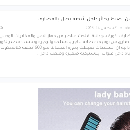
من يضبط زخائر داخل شحنة بصل بالقضارف
ah
أغسطس 24, 2016
ارف- كورة سودانية افلحت عناصر من جهاز الامن والمخابرات الوطني
قضارق من توقيف عصابه تتاجر بالاسلحه والزخيره وبحسب مصدر لكور
سودانية ان السلطات ضبطت بحوزة العصابة نحو 1603طلقه كلاشنكوف
اه داخل عبوات بلاستيكية صغيرة وضعت داخل…