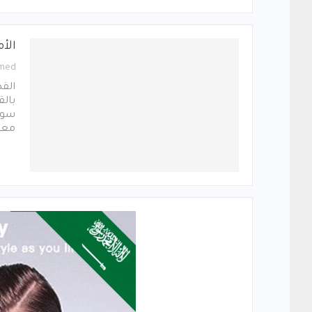
الأ
med
القض
بال
معب