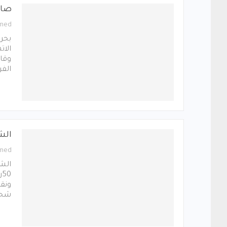
صاح
med
بحر
الا
وقال
الفر
الش
med
الش
ونق
شحن