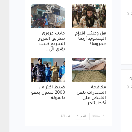
0
هل وطئت أقدام
حادث مروري
الجنجويد أرضاً
بطريق المرور
عمروها؟
السريع كسلا
يؤدي الي…
ة
مكافحة
ضبط اكثر من
0
المخدرات تلقي
2000 قندول بنقو
القبض على
بالفولة
أخطر تاجر…
السابق
التالي
1 من 377