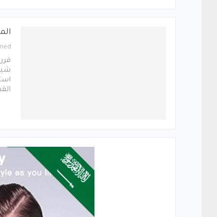
الم
med
قرر
شيبو
استئ
الق