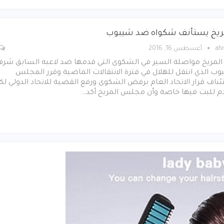
ريخ يستأنف شكواه ضد شيبوب
ah
أغسطس 16, 2016
 المريخ مواصلة السير في الشكوى التي قدمها ضد لاعبه السابق شر
ب الذي انتقل للهلال في فترة الانتقالات الماضية وقرر المجلس
ناف قرار الاتحاد العام برفض الشكوى ورفع القضية للاتحاد الدولي لك
دم للبت فيها خاصة وأن مجلس المريخ أكد…