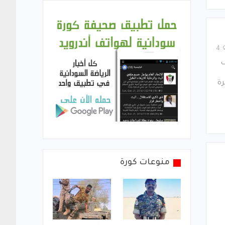
4
ف
رة
منوعات كورة