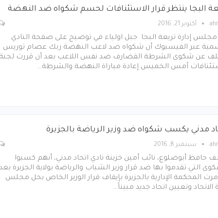
عة البجا ينتظر قرار الاستئنافات لحسم شكواه ضد النهضة
ah
أكتوبر 21, 2016
مجلس إدارة تريعة البجا جبل اولياء في توضيح على صفحة النادي
سمية عبر الفيسبوك أن شكواه ضد لاعب النهضة ربك عصام توريس
لف عن شكوى الشرطة القضارف ضد نفس اللاعب بعد أن قررت لجنة
ستئنافات أمس الخميس إعادة مباراة النهضة والشرطة…
اد مدني يكسب شكواه ضد وزير الرياضة بالجزيرة
ah
سبتمبر 8, 2016
حافظ أبوضلوع، نائب أمين خزينة نادي اتحاد مدني، أنهم كسبوا
وى التي تقدموا بها ضد قرار وزير الشباب والرياضة بولاية الجزيرة بعد
مرت المحكمة الإدارية بالجزيرة بإيقاف قرار الوزير الخاص بحل مجلس
ة الاتحاد وتعيين اتحاد جديد مبيناً…