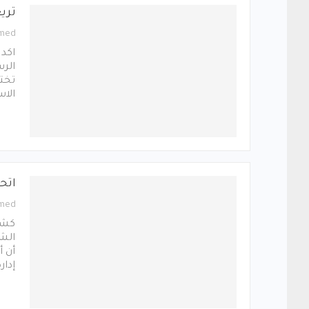
تري
med
اكد 
الر
تخت
الا
اتح
med
كشف 
الشك
أن أ
إدار