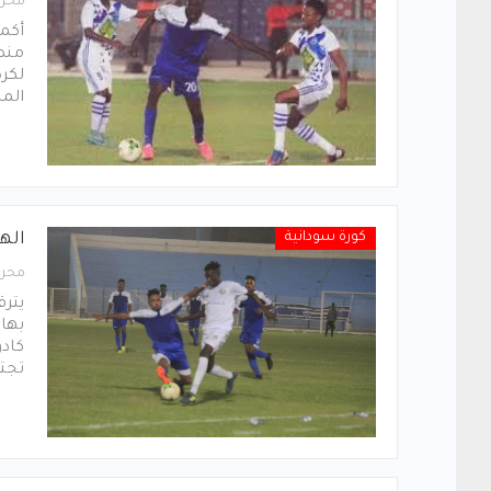
محرر
أكمل
منص
لكرة
المب
كورة سودانية
اله
محرر
يترق
بها 
كادو
تجتم