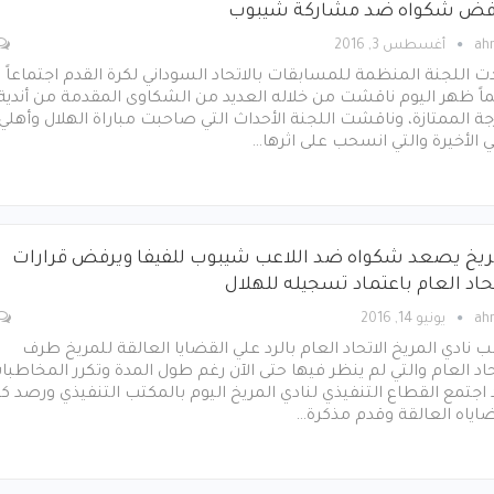
فض شكواه ضد مشاركة شيبوب
ah
أغسطس 3, 2016
 اللجنة المنظمة للمسابقات بالاتحاد السوداني لكرة القدم اجتماعاً
ً ظهر اليوم ناقشت من خلاله العديد من الشكاوى المقدمة من أندية
جة الممتازة، وناقشت اللجنة الأحداث التي صاحبت مباراة الهلال وأهلي
 الأخيرة والتي انسحب على اثرها…
ريخ يصعد شكواه ضد اللاعب شيبوب للفيفا ويرفض قرارات
حاد العام باعتماد تسجيله للهلال
ah
يونيو 14, 2016
 نادي المريخ الاتحاد العام بالرد علي القضايا العالقة للمريخ طرف
حاد العام والتي لم ينظر فيها حتى الآن رغم طول المدة وتكرر المخاطبا
اجتمع القطاع التنفيذي لنادي المريخ اليوم بالمكتب التنفيذي ورصد ك
اياه العالقة وقدم مذكرة…