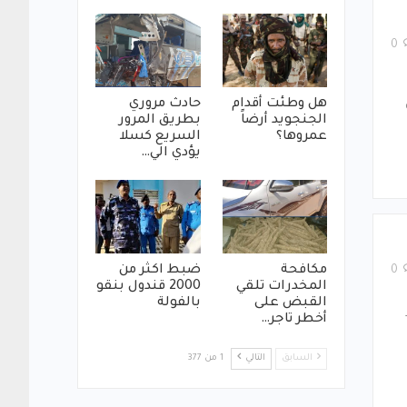
0
هل وطئت أقدام
حادث مروري
الجنجويد أرضاً
بطريق المرور
عمروها؟
السريع كسلا
يؤدي الي…
مكافحة
ضبط اكثر من
0
المخدرات تلقي
2000 قندول بنقو
القبض على
بالفولة
أخطر تاجر…
السابق
التالي
1 من 377