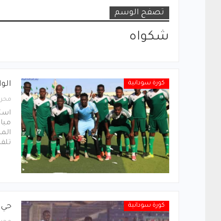
تصفح الوسم
شكواه
كورة سودانية
الو
محرر
استأ
مبار
الم
تلفز
كورة سودانية
حي 