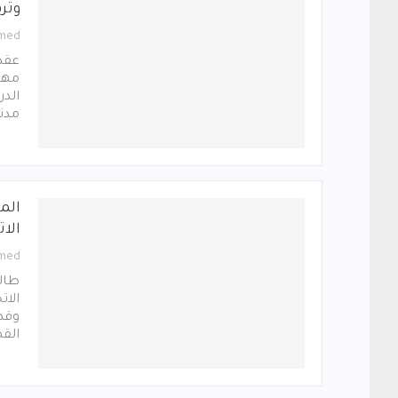
وتر
med
عقدت
مهما
الدر
مدني
الم
الات
med
طالب
الات
وقد 
القض