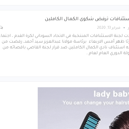
ستئنافات ترفض شكوى الكمال الكاملين
فبراير 13, 2020
 لجنة الاستئنافات المنتخبة في الاتحاد السوداني لكرة القدم ، اجتماع
ا ظهر أمس الاربعاء برئاسة مولانا عبدالعزيز سيد أحمد، رفضت من
ه استئناف نادي الكمال الكاملين ضد قرار لجنة القاضي باقصائه من
ة الدوري العام لعام…