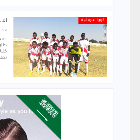
كورة سودانية
الا
محرر
عقدت
طارئ
خلال
بطول