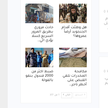
0
م
لى
هل وطئت أقدام
حادث مروري
الجنجويد أرضاً
بطريق المرور
عمروها؟
السريع كسلا
يؤدي الي…
مكافحة
ضبط اكثر من
0
المخدرات تلقي
2000 قندول بنقو
ي،
القبض على
بالفولة
م
أخطر تاجر…
السابق
التالي
1 من 377