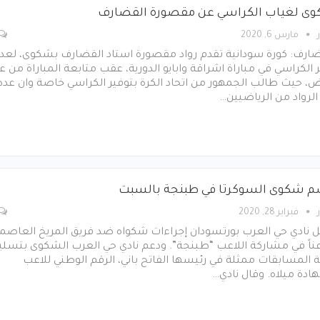
ى لغياب الكراسي عن مقصورة القضارف
مارس 6, 2020
ضارف: كورة سودانية تقدم رواد مقصورة استاد القضارف بشكوى، لعد
 الكراسي في مباراة اشراقة وابايو الدورية، عقب متابعة المباراة من ع
ض، حيث طالب الجمهور من اتحاد الكرة بتوفير الكراسي خاصة وان عدد
لرواد من الرياضيين…
 شكوى السوكرتا في طبنجة بالسبت
فبراير 28, 2020
ل نادي حي العرب بورتسودان إجراءات شكواه ضد فريق المريخ العاصم
ناً في مشاركة اللاعب “طبنجة”. ودعم نادي حي العرب الشكوى بتسلي
 المسابقات ممثلة في رئيسها الفاتح باني، الرقم الوطني للاعب
دة ميلاه. وقال نادي…