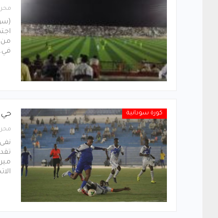
محرر
(سون
اجتم
من ظ
في…
كورة سودانية
حي 
محرر
نفى 
تقدب
ميرغ
الات