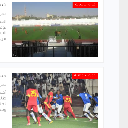
كورة الولايات
شكو
محرر
الق
توفر
الار
من ا
كورة سودانية
حسم
محرر
أكم
طاع
لجنة
وشها