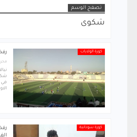
تصفح الوسم
شكوى
كورة الولايات
رفض
محرر
نيال
شكوى
في ا
الاو
كورة سودانية
رفض
الفل