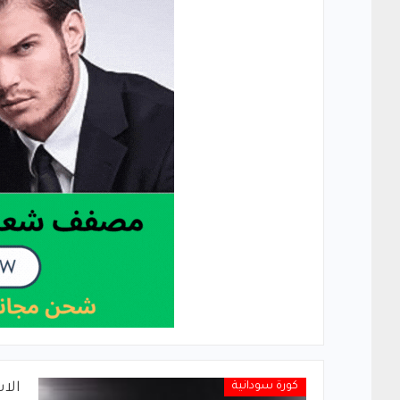
كورة سودانية
الا