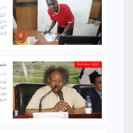
محرر
أعلن
ناد
“طب
لاع
كورة سودانية
شدا
محرر
أوضح
قرار
اليو