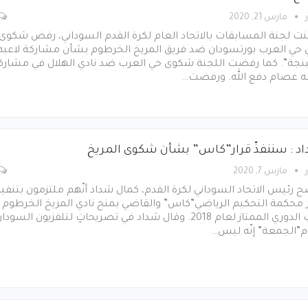
مارس 21, 2020
ت لجنة المسابقات بالاتحاد العام لكرة القدم السوداني، رفض شكوى
ي حي العرب بورتسودان ضد فريق المريخ الخرطوم بشأن مشاركة لاعبه
نجة”. كما رفضت اللجنة شكوى حي العرب ضد نادي الهلال في مشارك
به عصام دفع الله. ورفضت…
د : سننفذّ قرار”كاس” بشأن شكوى المريخ
مارس 7, 2020
 رئيس الاتحاد السوداني لكرة القدم، كمال شداد أنّهم ملتزمون بتنفيذ
 محكمة التحكيم الرياضي”كاس” والقاضي بمنح نادي المريخ الخرطوم
لقب الدوري الممتاز لعام 2018. وقال شداد في تصريحاتٍ لتلفزيون السودا
م”الجمعة” إنّه ليس…