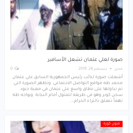
صورة لعلي عثمان تشعل الأسافير
محرر
ديسمبر 24, 2019
0
أشعلت صورة لنائب رئيس الجمهورية السابق علي عثمان
محمد طه مواقع التواصل الاجتماعي. وتظهر الصورة التي
تم تداولها على نطاق واسع علي عثمان في معية جنود
سجن كوبر وهو في طريقه للمثول أمام النيابة. ويواجه طه
تهماً تتعلق بالثراء الحرام،…
فنون كورة