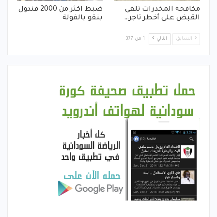
مكافحة المخدرات تلقي
ضبط اكثر من 2000 قندول
القبض على أخطر تاجر…
بنقو بالفولة
السابق
التالي
1 من 377