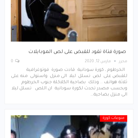
صورة فتاة تقود للقبض على لص الموبايلات
محرر
مارس 12, 2020
0
الخرطوم ـ كورة سودانية قادت صورة فوتوغرافية
للقبض على لص تسلل ليلا الى منزل واستولى منه على
ثلاثة هواتف .. وذلك بضاحية الكلاكلة جنوب الخرطوم
وبحسب مصدر تحدث لكورة سودانية ان اللص تسلل ليلا
الى منزل بضاحية…
منوعات كورة