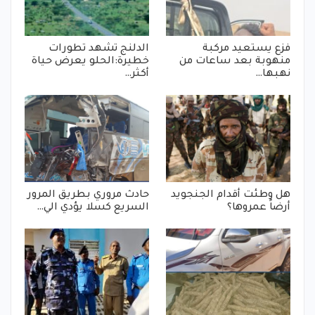
فزع يستعيد مركبة
الدلنج تشهد تطورات
منهوبة بعد ساعات من
خطيرة:الحلو يعرض حياة
نهبها…
أكثر…
هل وطئت أقدام الجنجويد
حادث مروري بطريق المرور
أرضاً عمروها؟
السريع كسلا يؤدي الي…