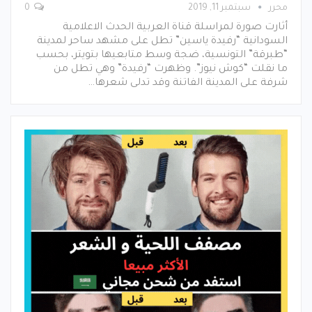
محرر
سبتمبر 11, 2019
0
أثارت صورة لمراسلة قناة العربية الحدث الاعلامية
السودانية “رفيدة ياسين” تطل على مشهد ساحر لمدينة
“طبرقة” التونسية، ضجة وسط متابعيها بتويتر، بحسب
ما نقلت “كوش نيوز”. وظهرت “رفيدة” وهي تطل من
شرفة على المدينة الفاتنة وقد تدلى شعرها…