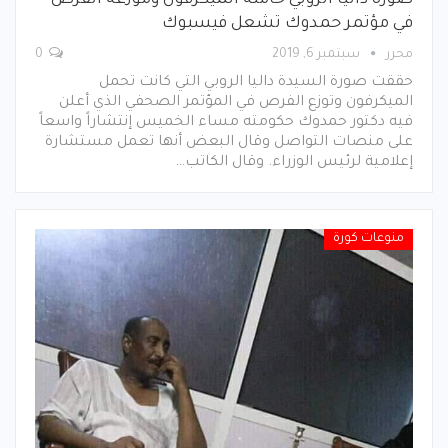
صورة داليا الروبي حاملة الميكرفون وموزعة الفرص
في مؤتمر حمدوك تشعل فيسبوك
محرر
سبتمبر 6, 2019
0
حققت صورة السيدة داليا الروبي التي كانت تحمل
الميكرفون وتوزع الفرص في المؤتمر الصحفي الذي أعلن
فيه دكتور حمدوك حكومته مساء الخميس إنتشاراً واسعاً
على منصات التواصل وقال البعض أنها تعمل مستشارة
إعلامية لرئيس الوزراء. وقال الكاتب…
منوعات كورة