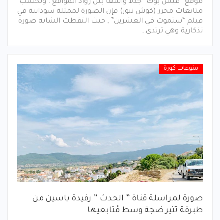
موقع “فيس بوك” جدلا واسعاً بين رواد المواقع . وبحسب
متابعات محرر (كوش نيوز) فإن الصورة لممثلة سودانية في
فيلم “ستموت في العشرين” , حيث التقطت الشابة صورة
تذكارية وهي ترتدي…
منوعات كورة
صورة لمراسلة قناة ” الحدث ” رفيدة ياسين من
طبرقة تثير ضجة وسط مُتابعيها