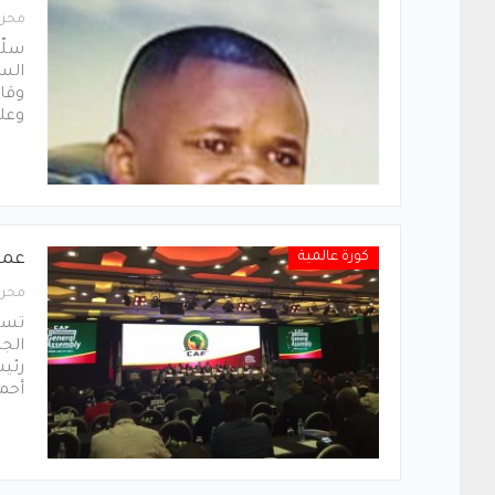
محرر
سلّم
السو
وقال
وعل
كورة عالمية
عمو
محرر
تستض
الجم
رئيس
أحمد