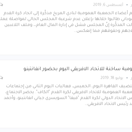
أغسطس 6, 2019
 أعضاء الجمعية العمومية لنادي المريخ مذكّرة إلى اتحاد كرة القدم
داني طالبوا خلالها بإعلان عدم شرعية المجلس الحالي لمواصلة عمله
ت المذكّرة إنّ المجلس فشل في إدارة المال العام،، وملف اللاعبين
اجهم وحقوقهم مما إنعكس…
مية ساخنة للاتحاد الافريقي اليوم بحضور انفانتينو
يوليو 18, 2019
يف القاهرة اليوم، الخميس، فعاليات اليوم الثاني من إجتماعات
عية العمومية للاتحاد الافريقي لكرة القدم "الكاف". يحضر الاجتماع،
 الاتحاد الدولي لكرة القدم "فيفا" السويسرى جياني انفانتينو، وأحمد
 رئيس الاتحاد الافريقي…