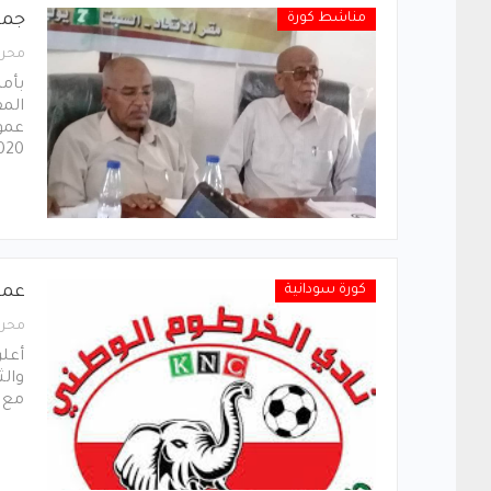
مناشط كورة
جمع
محرر
بأمر
الم
عموم
/2/2020
كورة سودانية
عمو
محرر
أعلن
والث
مع ال