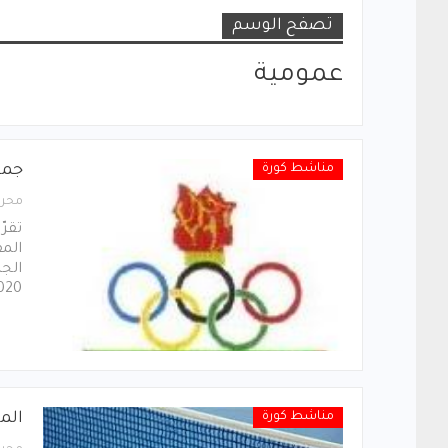
تصفح الوسم
عمومية
مناشط كورة
جمع
محرر
تقرّ
المق
2020، ومنا
مناشط كورة
الم