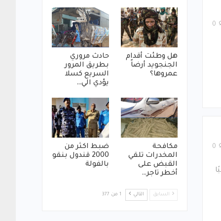
0
هل وطئت أقدام
حادث مروري
الجنجويد أرضاً
بطريق المرور
عمروها؟
السريع كسلا
يؤدي الي…
مكافحة
ضبط اكثر من
0
المخدرات تلقي
2000 قندول بنقو
القبض على
بالفولة
ا
أخطر تاجر…
السابق
التالي
1 من 377