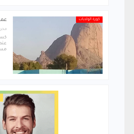
كورة الولايات
عمو
محرر
كسلا
عثما
مساع