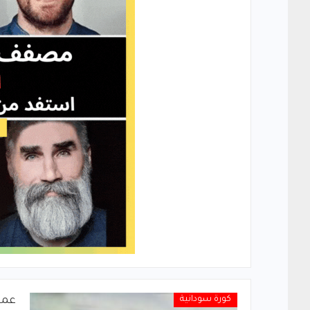
كورة سودانية
عمو