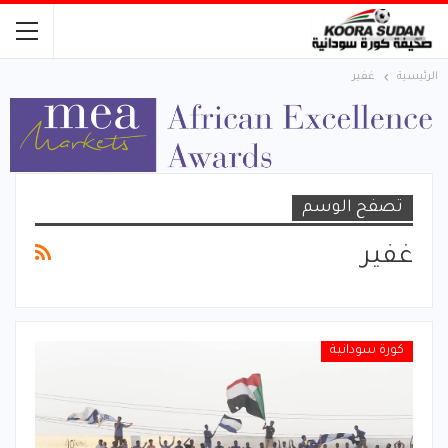
الرئيسية
غفير
تصفح الوسم
غفير
كورة سودانية