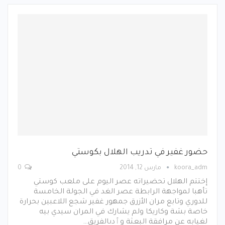
حضور غفير في تدريب الهلال بكوستي
koora_adm
مارس 12, 2014
0
إختتم الهلال تحضيراته عصر اليوم على ملعب كوستي
تأهبا لمواجهة الرابطة عصر الغد في الجولة الخامسة
للدوري وتابع مران الأزرق جمهور غفير شجع اللاعبين بحرارة
خاصة بشة وكاريكا ولم يشارك في المران سيدي بيه
لغيابه عن مرافقة البعثة وٱدىالفريق…