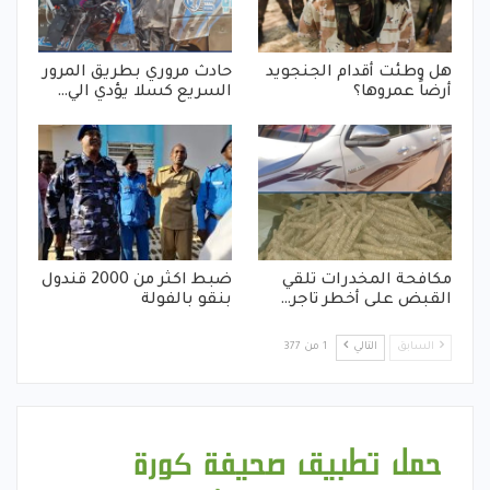
هل وطئت أقدام الجنجويد
حادث مروري بطريق المرور
أرضاً عمروها؟
السريع كسلا يؤدي الي…
مكافحة المخدرات تلقي
ضبط اكثر من 2000 قندول
القبض على أخطر تاجر…
بنقو بالفولة
السابق
التالي
1 من 377