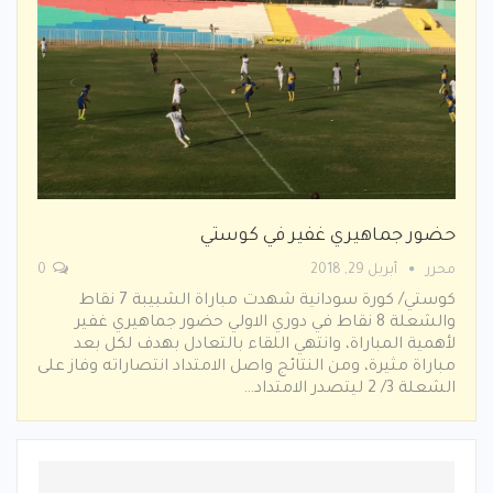
حضور جماهيري غفير في كوستي
محرر
أبريل 29, 2018
0
كوستي/ كورة سودانية شهدت مباراة الشبيبة 7 نقاط
والشعلة 8 نقاط في دوري الاولي حضور جماهيري غفير
لأهمية المباراة، وانتهي اللقاء بالتعادل بهدف لكل بعد
مباراة مثيرة، ومن النتائج واصل الامتداد انتصاراته وفاز على
الشعلة 3/ 2 ليتصدر الامتداد…