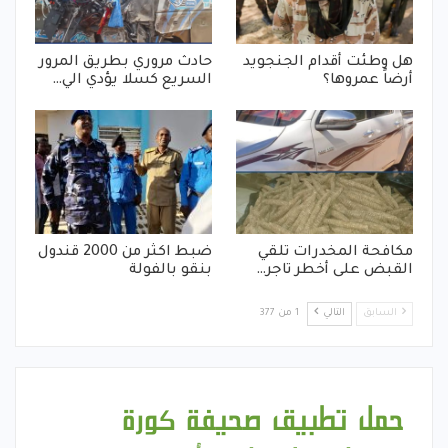
هل وطئت أقدام الجنجويد
حادث مروري بطريق المرور
أرضاً عمروها؟
السريع كسلا يؤدي الي…
مكافحة المخدرات تلقي
ضبط اكثر من 2000 قندول
القبض على أخطر تاجر…
بنقو بالفولة
السابق
التالي
1 من 377