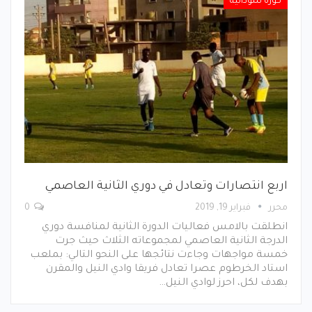
كورة سودانية
اربع انتصارات وتعادل في دوري الثانية العاصمي
محرر
فبراير 19, 2019
0
انطلقت بالامس فعاليات الدورة الثانية لمنافسة دوري
الدرجة الثانية العاصمي لمجموعاته الثلاث حيث جرت
خمسة مواجهات وجاءت نتائجها على النحو التالي: بملعب
استاد الخرطوم عصرا تعادل فريقا وادي النيل والمقرن
بهدف لكل، احرز لوادي النيل…