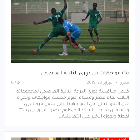
(5) مواجهات في دوري الثانية العاصمي
محرر
فبراير 20, 2019
0
ضمن منافسة دوري الدرجة الثانية العاصمي لمجموعاته
الثلاث تقام عصر ومساء اليوم خمسة مواجهات وتجيء
على النحو التالي: في المواجهة الاولى يلتقي فريقا بري
والعلمين بملعب استاد الخرطوم عصرا. فريق بري ب٢٢
نقطة وبفوزه الاخير على التعايشة…