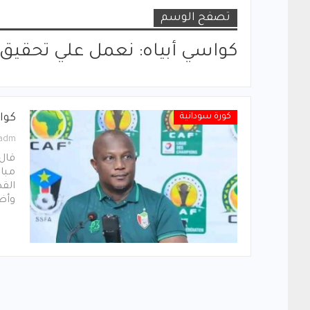
تصفح الوسم
كواسي أبياه: نعمل علي تحقيق 
كورة سودانية
كوا
_adm
قال 
مبار
الق
وأضا