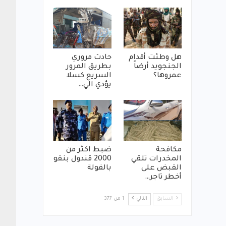
هل وطئت أقدام
حادث مروري
الجنجويد أرضاً
بطريق المرور
عمروها؟
السريع كسلا
يؤدي الي…
مكافحة
ضبط اكثر من
المخدرات تلقي
2000 قندول بنقو
القبض على
بالفولة
أخطر تاجر…
السابق
التالي
1 من 377