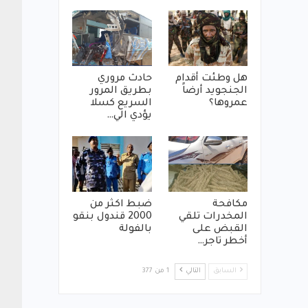
هل وطئت أقدام
حادث مروري
الجنجويد أرضاً
بطريق المرور
عمروها؟
السريع كسلا
يؤدي الي…
مكافحة
ضبط اكثر من
المخدرات تلقي
2000 قندول بنقو
القبض على
بالفولة
أخطر تاجر…
السابق
التالي
1 من 377