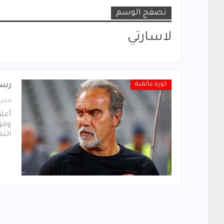
تصفح الوسم
لاسارتي
كورة عالمية
رسم
محرر
أعلن
وفق 
الت