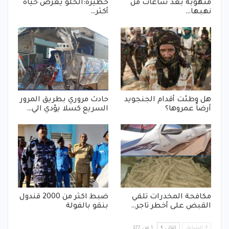
منهوبة بعد ساعات من
خطيرة:الحلو يعرض حياة
نهبها…
أكثر…
هل وطئت أقدام الجنجويد
حادث مروري بطريق المرور
أرضاً عمروها؟
السريع كسلا يؤدي الي…
مكافحة المخدرات تلقي
ضبط اكثر من 2000 قندول
القبض على أخطر تاجر…
بنقو بالفولة
السابق
التالي
1 من 377