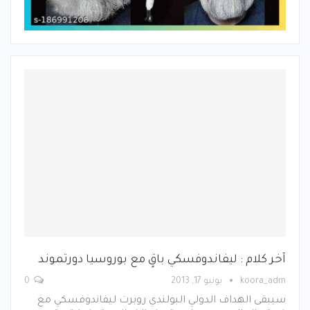
آخر كلام : ليفاندوفسكي باقٍ مع بوروسيا دورتموند
koora_adm
يونيو 17, 2013
0
سيبقى الهداف الدولي البولندي روبرت ليفاندوفسكي مع