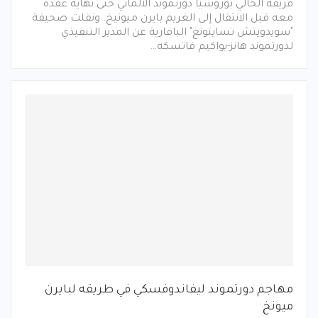
فريقه الحالي بوروسيا دورتموند الالماني حتى نهاية عقده
معه قبل الانتقال إلى الغريم بايرن ميونيخ. ونقلت صحيفة
"سويدويتش تسايتونغ" البافارية عن المدير التنفيذي
لدورتموند هانز-يواكيم فاتسكه…
مهاجم دورتموند ليفاندوفسكي في طريقه لبايرن
ميونخ