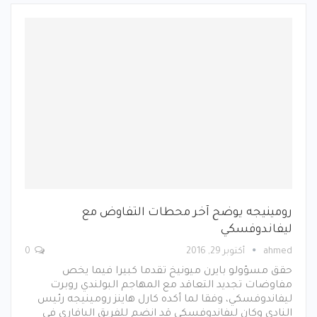
رومينيجه يوضح آخر محطات التفاوض مع
ليفاندوفسكي
ahmed
أكتوبر 29, 2016
0
حقق مسؤولو بايرن ميونيخ تقدما كبيرا فيما يخص
مفاوضات تجديد التعاقد مع المهاجم البولندي روبرت
ليفاندوفسكي، وفقا لما أكده كارل هاينز رومينيجه رئيس
النادي وكان ليفاندوفسكي قد انضم للفريق البافاري في