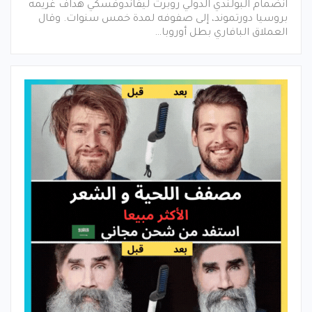
انضمام البولندي الدولي روبرت ليفاندوفسكي هداف غريمه
بروسيا دورتموند، إلى صفوفه لمدة خمس سنوات. وقال
العملاق البافاري بطل أوروبا…