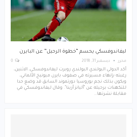
ليفاندوفسكي يحسم “خطوة الرحيل” عن البايرن
محرر
ديسمبر 31, 2018
0
أكد الدولي البولندي البولندي روبرت ليفاندوفسكي، الاثنين،
رغبته بإنهاء مسيرته في صفوف بايرن ميونيخ الألماني،
ويكون بذلك نجم بوروسيا دورتموند السابق قد وضع حدا
للتكهنات برحيله عن "أليانز أرينا". وقال ليفاندوفسكي في
مقابلة نشرتها…