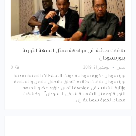
بلاغات جنائية في مواجهة ممثل الجبهة الثورية
ببورتسودان
محرر
نوفمبر 21, 2019
0
بورتسودان - كورة سودانية دونت السلطات الامنية بمدنية
بورتسودان بلاغات جتائيه تتعلق بالاخلال بالامن والسلامة
وإثارة الشغب في مواجهة الأمين داؤود عضو الجبهه
الثورية َوممثل الشعبية شرقي السودان ََََ .. وكشفت
مصادر لكورة سودانية إن…