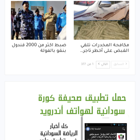
مكافحة المخدرات تلقي
ضبط اكثر من 2000 قندول
القبض على أخطر تاجر…
بنقو بالفولة
السابق
التالي
1 من 377