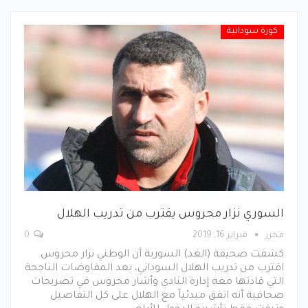
كورة سودانية
السوري نزار محروس يقترب من تدريب الهلال
محرر
فبراير 16, 2019
0
كشفت صحيفة (الغد) السورية أن الوطني نزار محروس
اقترب من تدريب الهلال السوداني، بعد المفاوضات الناجحة
التي قادتها معه إدارة النادي وأشار محروس في تصريحات
صحافية أنه اتفق مبدئياً مع الهلال على كل التفاصيل