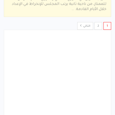
للممتاز، من ناحية ثانية يرتب المجلس للإنخراط في الإعداد
خلال الأيام القادمة. …
1
2
التالي