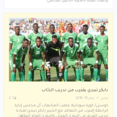
وتبقت فقط تأشيرة الدخول للأراضي…
بابكر تبيدي يقترب من تدريب الذئاب
محرر
يناير 10, 2018
0
كوستي/ كورة سودانية علمت المتابعات أن مجلس إدارة
الرابطة إقترب من التعاقد مع الخبير بابكر تبيدي لقيادة
تدريب الفريق في الدوري المحلي والدوري العام المؤهل