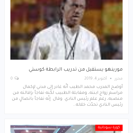
مورينهو يستقيل من تدريب الرابطة كوستي
محرر
أكتوبر 4, 2019
0
أوضح المدرب محمد الطيب أنّه غادر إلى مدني لإكمال
مراسم زواج ابنته، ومقابلة الطبيب لكّنه تفاجأ بإقالته من
منصبه، رغم علم رئيس النادي. وقال إنّه تفاجأ باتصالٍ من
رئيس النادي تحدّث خلاله…
كورة سودانية