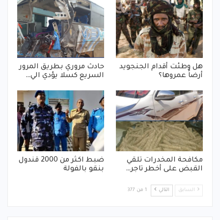
هل وطئت أقدام الجنجويد
حادث مروري بطريق المرور
أرضاً عمروها؟
السريع كسلا يؤدي الي…
مكافحة المخدرات تلقي
ضبط اكثر من 2000 قندول
القبض على أخطر تاجر…
بنقو بالفولة
السابق
التالي
1 من 377