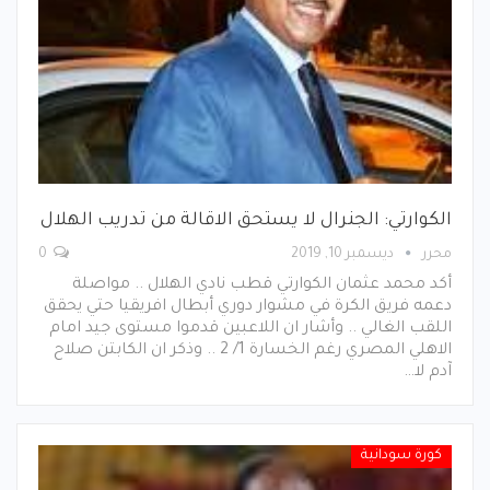
الكوارتي: الجنرال لا يستحق الاقالة من تدريب الهلال
محرر
ديسمبر 10, 2019
0
أكد محمد عثمان الكوارتي قطب نادي الهلال .. مواصلة
دعمه فريق الكرة في مشوار دوري أبطال افريقيا حتي يحقق
اللقب الغالي .. وأشار ان اللاعبين قدموا مستوى جيد امام
الاهلي المصري رغم الخسارة 1/ 2 .. وذكر ان الكابتن صلاح
آدم لا…
كورة سودانية