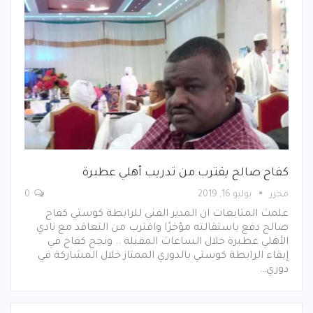
كفاح صالح يقترب من تدريب أهلي عطبرة
محرر
يوليو 16, 2019
0
علمت المتابعات ان المدير الفني للرابطة كوستي كفاح
صالح دفع باستقالته مؤخرًا واقترب من التعاقد مع نادي
الأهلي عطبرة خلال الساعات المقبلة .. ونجح كفاح في
إبقاء الرابطة كوستي بالدوري الممتاز خلال المشاركة في
دوري…