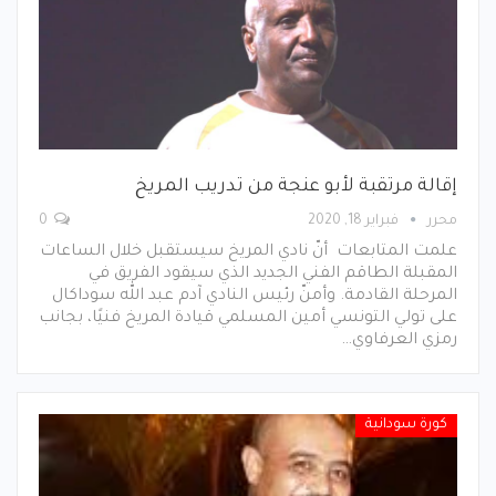
إقالة مرتقبة لأبو عنجة من تدريب المريخ
محرر
فبراير 18, 2020
0
علمت المتابعات أنّ نادي المريخ سيستقبل خلال الساعات
المقبلة الطاقم الفني الجديد الذي سيقود الفريق في
المرحلة القادمة. وأمنّ رئيس النادي آدم عبد الله سوداكال
على تولي التونسي أمين المسلمي قيادة المريخ فنيًا، بجانب
رمزي العرفاوي…
كورة سودانية