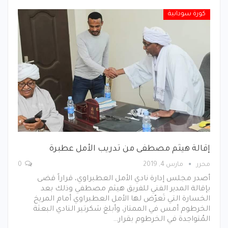
كورة سودانية
إقالة هيثم مصطفى من تدريب الأمل عطبرة
محرر
مارس 4, 2019
0
أصدر مجلس إدارة نادي الأمل العطبراوي، قراراً قضى
بإقالة المدير الفني للفريق هيثم مصطفي وذلك بعد
الخسارة التي تَعرّض لها الأمل العطبراوي أمام المريخ
الخرطوم أمس في الممتاز، وأبلغ سَكرتير النادي البعثة
المُتواجدة في الخرطوم بقرار…