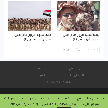
بمناسبة مرور عام على
بمناسبة مرور عام على
تحرير أبوعشر (٤)
تحرير أبوعشر (٣)
السابق
التالي
1 من 270
عن الموقع
للإعلان معنا
الاتصال بنا
خريطة الموقع
سياسة الخصوصية
يستخدم هذا الموقع ملفات تعريف الارتباط لتحسين تجربتك. سنفترض أنك
© 2026 - صحيفة كورة سودانية الإلكترونية.
موافق على ذلك ، ولكن يمكنك إلغاء الاشتراك إذا كنت ترغب في ذلك.
التركيب والاستضافة من
كريستا هوست