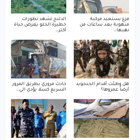
فزع يستعيد مركبة
الدلنج تشهد تطورات
منهوبة بعد ساعات من
خطيرة:الحلو يعرض حياة
نهبها…
أكثر…
هل وطئت أقدام الجنجويد
حادث مروري بطريق المرور
أرضاً عمروها؟
السريع كسلا يؤدي الي…