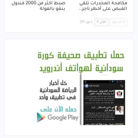
مكافحة المخدرات تلقي
ضبط اكثر من 2000 قندول
القبض على أخطر تاجر…
بنقو بالفولة
السابق
التالي
1 من 377