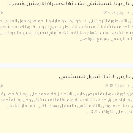
مارادونا للمستشفي عقب نهاية مباراة الارجنتين ونيجيريا
يونيو 27, 2018
 الأسطورة الأرجنتيني، دييجو أرماندو مارادونا، جماهيره حول العالم بع
ه لأحد مستشفيات مدينة سانت بطرسبيرج الروسية، وذلك بعد شعور
عياء الشديد عقب انتهاء مباراة منتخبه أمام نيجيريا. ونشر ماردونا على
به الرسمي بموقع التواصل…
 حارس الاتحاد تمبول للمستشفي
مايو 1, 2018
ل/ كورة سودانية تعرض حارس الاتحاد زرقة محمد علي لإصابة خطيرة
 مباراة فريق حداف التنافسية وتم نقله للمستشفي وحل زميله أحمد
 بديلا عنه، وكان اللقاء انتهي بالتعادل بهدف لكل، كما فاز الشباب
ب على الكواكب 1/ 0. …