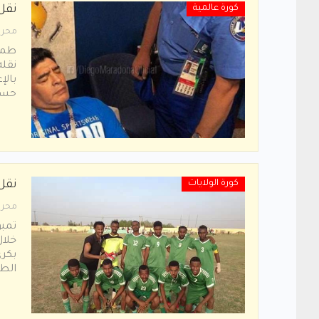
كورة عالمية
نقل 
محرر
طمأن
نقل
بالإ
حسا
كورة الولايات
نقل
محرر
تمبو
خلال
بكري
الطند