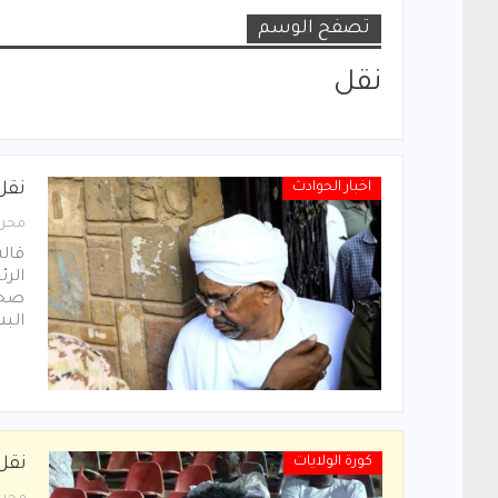
تصفح الوسم
نقل
اخبار الحوادث
نقل
محرر
قال
الر
صحية
الب
كورة الولايات
نقل