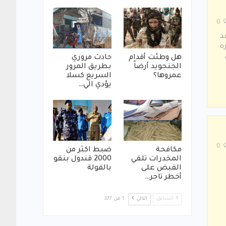
0
د
ه
هل وطئت أقدام
حادث مروري
الجنجويد أرضاً
بطريق المرور
عمروها؟
السريع كسلا
يؤدي الي…
0
مكافحة
ضبط اكثر من
المخدرات تلقي
2000 قندول بنقو
القبض على
بالفولة
أخطر تاجر…
السابق
التالي
1 من 377