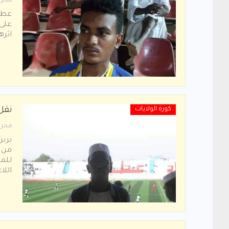
محرر
عطبر
على 
اثره
كورة الولايات
نقل
محرر
بربر
من ا
للمس
اللا