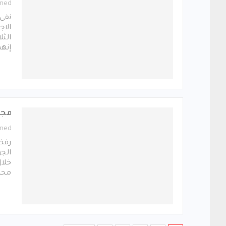
med
نفى 
الاج
الثل
إنهم
مجل
med
رفض 
الجو
خلال
محم