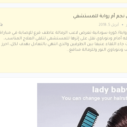
 نجم أم روابة للمستشفي
أبريل 5, 2018
وابة/ كورة سودانية تعرض لاعب الزمالة عاطف قرع للإصابة في مباراة
ه أمام ودنوباوي نقل على إثرها للمستشفي لتلقي العلاج المناسب،
جاء اللقاء عنيفا بين الطرفين والذي انتهي بالتعادل بهدف لكل، احرز
ودنوباوي النور وللزمالة مدافع…