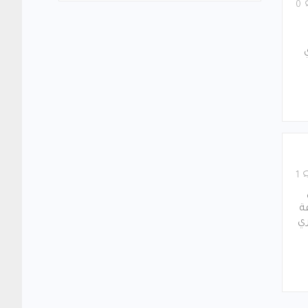
0
1
ة
ري