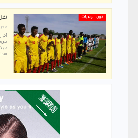
كورة الولايات
نقل
محرر
أم ر
فريق
حيث 
هدف 