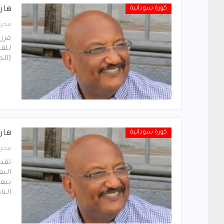
كورة سودانية
هارو
محرر
قرر
للقط
(الج
كورة سودانية
هار
محرر
تقد
البع
ببعث
النا