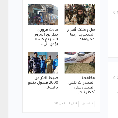
0
هل وطئت أقدام
حادث مروري
الجنجويد أرضاً
بطريق المرور
عمروها؟
السريع كسلا
يؤدي الي…
مكافحة
ضبط اكثر من
0
المخدرات تلقي
2000 قندول بنقو
القبض على
بالفولة
أخطر تاجر…
السابق
التالي
1 من 377