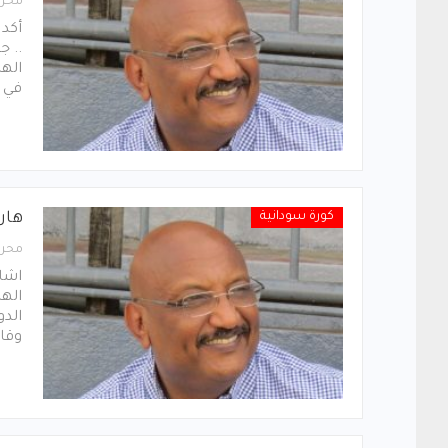
محرر
أكد
.. ج
الهل
في 
كورة سودانية
هار
محرر
اشا
الهل
الدو
وقال