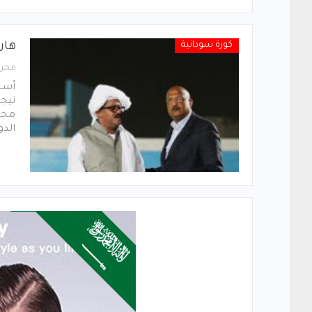
كورة سودانية
هارو
محرر
أسند
نيجي
مجلس
الدو