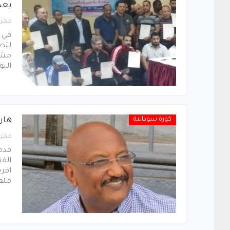
يعد
محرر
في خ
لتطو
مشار
الي
كورة سودانية
هار
محرر
قدم
الفن
افري
ملع