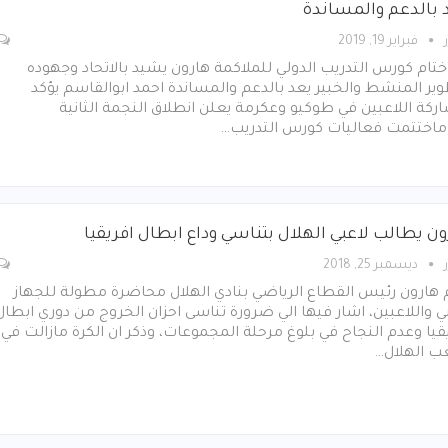
 بالدعم والمساندة
فبراير 19, 2019
تام كورس التدريب الدولي للملاكمة هارون يشيد بالاتحاد وجهوده
ير المنشط والخبير يعد بالدعم والمساندة احمد ابوالقاسم يؤكد
كة اللاعبين في طوكيو وعكرمة يعلن انطلاق النجمة الثانية
وماختتمت فعاليات كورس التدريب…
ون يطالب لاعبي الهلال بتناسي وداع ابطال افريقيا
ديسمبر 25, 2018
 هارون رئيس القطاع الرياضي بنادي الهلال محاضرة مطولة للجهاز
ي واللاعبين، اشار فيها الي ضرورة تناسى احزان الخروج من دوري ابطال
قيا وعدم النجاح في بلوغ مرحلة المجموعات، وذكر ان الكرة مازالت في
ب الهلال…