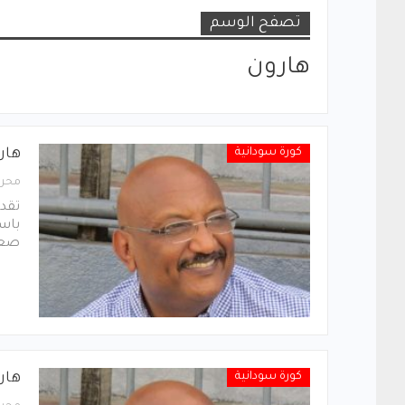
تصفح الوسم
هارون
كورة سودانية
هار
محرر
تقد
باس
صعيد
كورة سودانية
هار