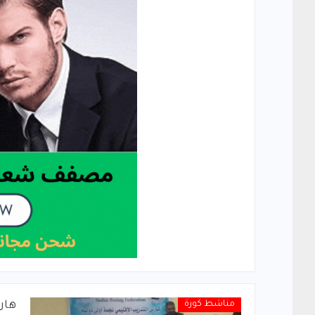
مناشط كورة
هار