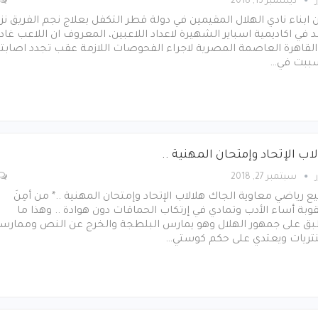
ديسمبر 13, 2018
 ابناء نادي الهلال المقيمين في دولة قطر التكفل بعلاج نجم الفريق نزا
 في اكاديمية اسباير الشهيرة لاعداد اللاعبين، المعروف ان اللاعب غادر
القاهرة العاصمة المصرية لاجراء الفحوصات اللازمة عقب تجدد اصابته
ببت في…
اب الإتحاد وإمتحان المهنية ..
سبتمبر 27, 2018
ع رياضي معاوية الجاك هلالاب الإتحاد وإمتحان المهنية ..* من أمِنَ
وبة أساء الأدب وتمادي في إرتكاب الحماقات دون هوادة .. وهذا ما
بق على جمهور الهلال وهو يمارس البلطجة والخرج عن النص وممارس
نتريات ويعتدي على حكم كوستي…