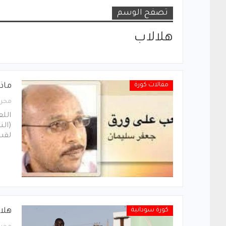
تصفح الوسم
هلالاب
مقالات كورة
ماذا
محرر
اللع
(الن
لقب 
كورة سودانية
هلال