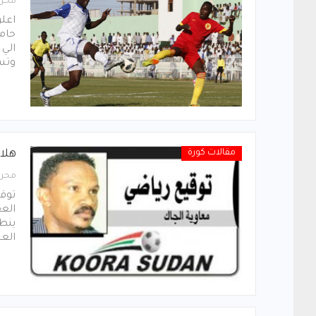
محرر
اعلن
حامد
الي 
وتس
مقالات كورة
هلال
محرر
توقي
العق
ينط
الع