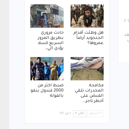
0
هل وطئت أقدام
حادث مروري
قد
الجنجويد أرضاً
بطريق المرور
عمروها؟
السريع كسلا
يؤدي الي…
مكافحة
ضبط اكثر من
المخدرات تلقي
2000 قندول بنقو
القبض على
بالفولة
أخطر تاجر…
السابق
التالي
1 من 377