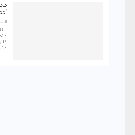
مجم
أحم
المح
تنع
عثما
كان 
وشر