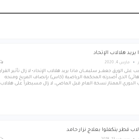
 يريد هلالاب الإتحاد
مارس 4, 2020
ب على الورق جعفـــر سليمـــان ماذا يريد هلالاب الإتحاد• لا زال تأثير القرار
هائي) الذي أصدرته المحكمة الرياضية (كاس) بإنصاف المريخ ومنحه
الدوري الممتاز نسخة العام قبل الماضي، لا زال مسيطراً على هلالاب
اب قطر يتكفلوا بعلاج نزار حامد