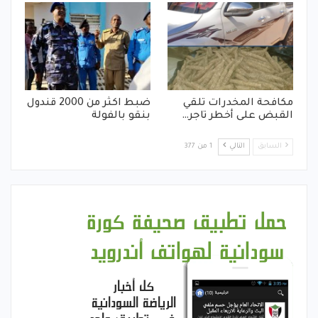
مكافحة المخدرات تلقي
ضبط اكثر من 2000 قندول
القبض على أخطر تاجر…
بنقو بالفولة
السابق
التالي
1 من 377