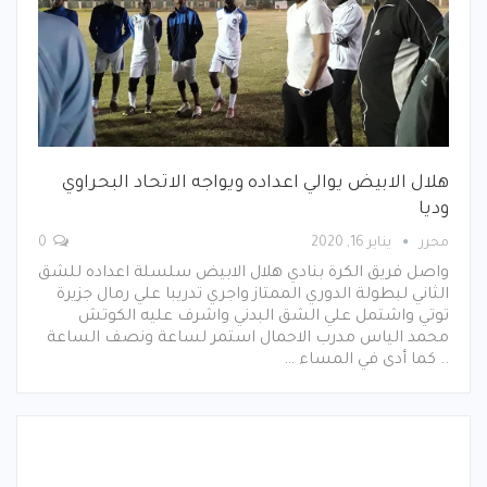
هلال الابيض يوالي اعداده ويواجه الاتحاد البحراوي
وديا
محرر
يناير 16, 2020
0
واصل فريق الكرة بنادي هلال الابيض سلسلة اعداده للشق
الثاني لبطولة الدوري الممتاز واجري تدريبا علي رمال جزيرة
توتي واشتمل علي الشق البدني واشرف عليه الكوتش
محمد الياس مدرب الاحمال استمر لساعة ونصف الساعة
.. كما أدى في المساء …