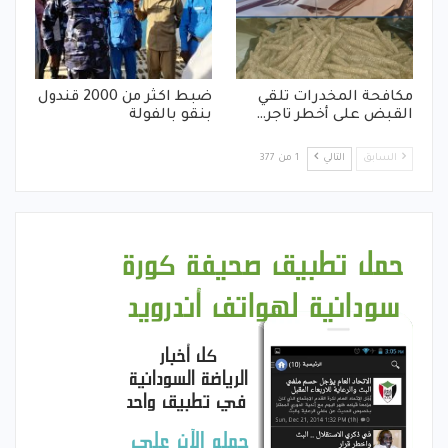
مكافحة المخدرات تلقي
ضبط اكثر من 2000 قندول
القبض على أخطر تاجر…
بنقو بالفولة
السابق
التالي
1 من 377