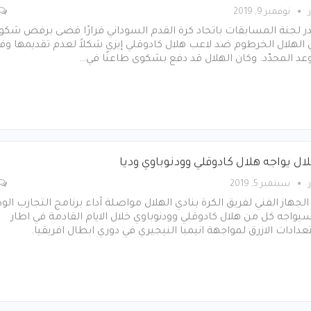
نوفمبر 9, 2019
 لجنة المسابقات باتحاد كرة القدم السوداني قرارًا قضى برفض شكو
 الهلال الخرطوم ضد لاعب هلال كادوقلي إيزي شكلاً لعدم تقديمها وف
عد المحدّد. وكان الهلال قد دفع بشكوى طاعنًا في…
ال يواجه هلال كادوقلي وودنوباوي وديا
سبتمبر 5, 2019
الجهاز الفني لفريق الكرة بنادي الهلال مواصلة آداء برنامج التجارب الود
سيواجه كل من هلال كادوقلي وودنوباوي خلال الايام القادمة في اطار
دادات الازرق لمواجهة انيمبا النيجيري في دوري ابطال افريقيا.