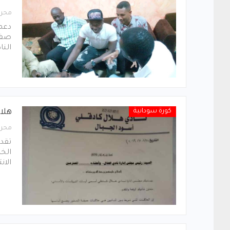
محرر
دعم 
صفوف
النا
كورة سودانية
هلا
محرر
تقدم
الخ
الان