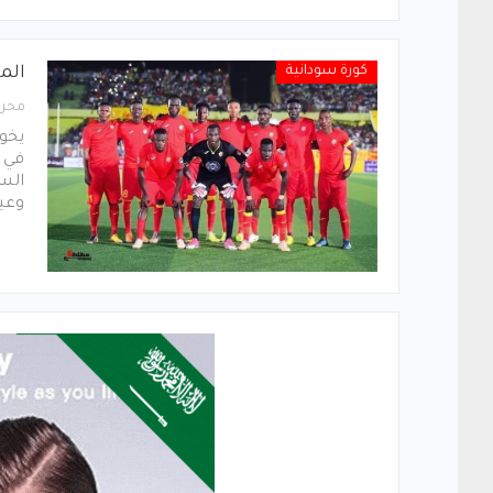
كورة سودانية
الم
محرر
يخو
في 
الس
وعين