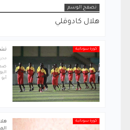
تصفح الوسم
هلال كادوقلي
كورة سودانية
تشك
محرر
ضمت
اليو
أبو 
كورة سودانية
هلا
الم