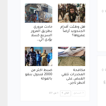
0
هل وطئت أقدام
حادث مروري
الجنجويد أرضاً
بطريق المرور
عمروها؟
السريع كسلا
يؤدي الي…
مكافحة
ضبط اكثر من
0
المخدرات تلقي
2000 قندول بنقو
القبض على
بالفولة
ع
أخطر تاجر…
السابق
التالي
1 من 377