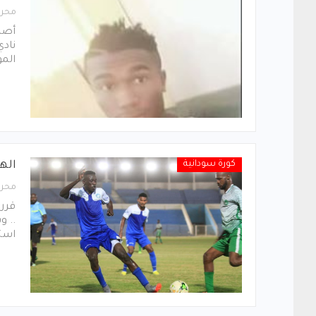
محرر
أصدر
نادي
المو
كورة سودانية
الهل
محرر
قرر 
.. و
استع