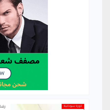
كورة سودانية
رفض