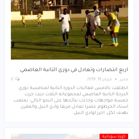
اربع انتصارات وتعادل في دوري الثانية العاصمي
محرر
فبراير 19, 2019
0
انطلقت بالامس فعاليات الدورة الثانية لمنافسة دوري
الدرجة الثانية العاصمي لمجموعاته الثلاث حيث جرت
خمسة مواجهات وجاءت نتائجها على النحو التالي: بملعب
استاد الخرطوم عصرا تعادل فريقا وادي النيل والمقرن
بهدف لكل، احرز لوادي النيل…
كورة سودانية