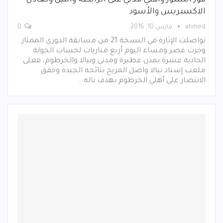
فوز النسور واهلي مدني على الرابطة والنيل وتعادل
الاكسبريس والأسود
ahmed
مارس 10, 2016
0
تواصلت الإثارة في النسخة 21 من مسابقة الدوري الممتاز
وجرت عصر ومساء اليوم أربع مباريات لحساب الجولة
الحادية عشرة بمدن عطبرة ومدني ونيالا والخرطوم، فعلى
ملعب إستاد نيالا واصل المريخ نتائجه الجيدة وحقق
الانتصار على أهلي الخرطوم بهدف ناله…