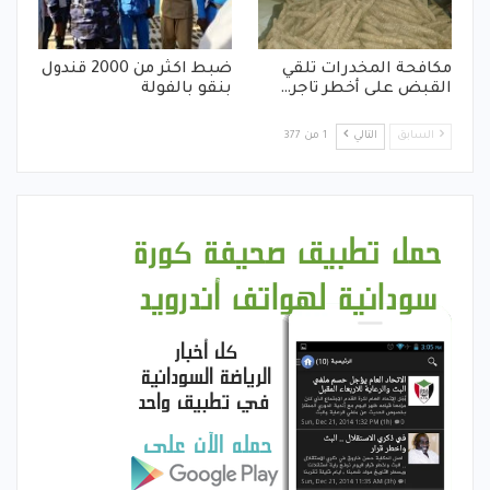
مكافحة المخدرات تلقي
ضبط اكثر من 2000 قندول
القبض على أخطر تاجر…
بنقو بالفولة
السابق
التالي
1 من 377