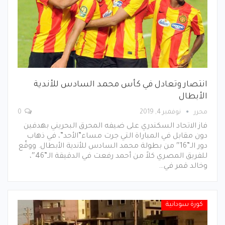
انتصار وتعادل في كأس محمد السادس للأندية
الأبطال
محرر
نوفمبر 4, 2019
0
فاز الاتحاد السكندري على ضيفه المحرق البحريني بهدفين
دون مقابل في المباراة التي جرت مساء”الأحد”، في ذهاب
دور الـ”16″ من بطولة محمد السادس للأندية الأبطال. ووقّع
للفريق المصري كلاً من أحمد رفعت في الدقيقة الـ”46″،
وخالد قمر في…
كورة سودانية