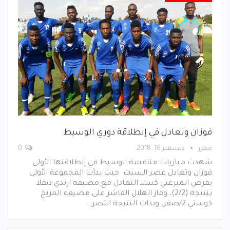
فوزان وتعادل في إنطلاقة دوري الوسيط
محرر
ديسمبر 16, 2018
0
شهدت مباريات منافسة الوسيط في إنطلاقتها الأولى
فوزان وتعادل عصر السبت حيث بدأت المجموعة الأولى
بفرض الميرغني كسلا التعادل مع مضيفه ارتدي دنقلا
بنتيجة (2/2)، وفاز الهلال الفاشر على مضيفه المريخ
كوستي 2/صفر، وبذات النتيجة انتصر…