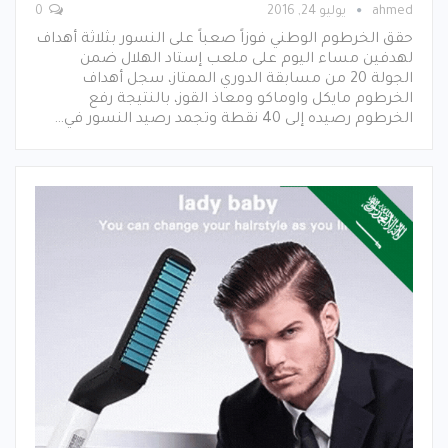
ahmed
يوليو 24, 2016
0
حقق الخرطوم الوطني فوزاً صعباً على النسور بثلاثة أهداف
لهدفين مساء اليوم على ملعب إستاد الهلال ضمن
الجولة 20 من مسابقة الدوري الممتاز، سجل أهداف
الخرطوم مايكل واوماكو ومعاذ القوز، بالنتيجة رفع
الخرطوم رصيده إلى 40 نقطة وتجمد رصيد النسور في…