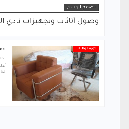
تصفح الوسم
وصول أثاثات وتجهيزات نادي 
كورة الولايات
وصو
hnoh
أعل
النا