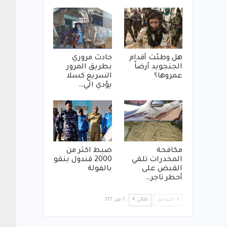
هل وطئت أقدام
حادث مروري
الجنجويد أرضاً
بطريق المرور
عمروها؟
السريع كسلا
يؤدي الي…
مكافحة
ضبط اكثر من
المخدرات تلقي
2000 قندول بنقو
القبض على
بالفولة
أخطر تاجر…
السابق
التالي
1 من 377