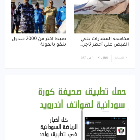
مكافحة المخدرات تلقي
ضبط اكثر من 2000 قندول
القبض على أخطر تاجر…
بنقو بالفولة
السابق
التالي
1 من 377