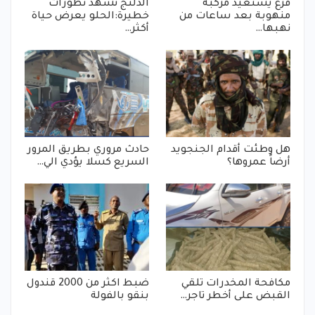
فزع يستعيد مركبة
الدلنج تشهد تطورات
منهوبة بعد ساعات من
خطيرة:الحلو يعرض حياة
نهبها…
أكثر…
هل وطئت أقدام الجنجويد
حادث مروري بطريق المرور
أرضاً عمروها؟
السريع كسلا يؤدي الي…
مكافحة المخدرات تلقي
ضبط اكثر من 2000 قندول
القبض على أخطر تاجر…
بنقو بالفولة