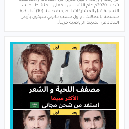
في إفتتاح ورشة تأهيل مدربي كرة الصالات والشاطئية
شداد: 2020م عام التأسيس الفعلي للمنشط بجانب
النسوية قبل المشاركات الخارجية طلبنا (10) ألف كرة
مختصة بالصالات.. وأول ملعب قانوني سيكون بأرض
الاتحاد في المدينة الرياضية قريباً…