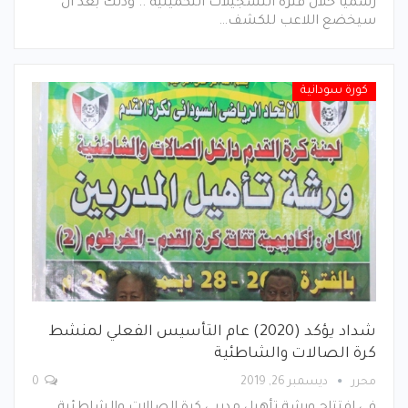
رسميا خلال فترة التسجيلات التكميلية .. وذلك بعد ان
سيخضع اللاعب للكشف…
كورة سودانية
شداد يؤكد (2020) عام التأسيس الفعلي لمنشط
كرة الصالات والشاطئية
محرر
ديسمبر 26, 2019
0