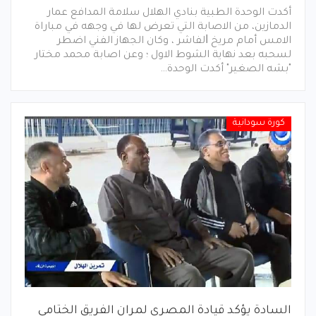
أكدت الوحدة الطبية بنادي الهلال سلامة المدافع عمار
الدمازين، من الاصابة التي تعرض لها في وجهه في مباراة
الامس أمام مريخ ﺍﻟﻔﺎﺷﺮ ، وكان الجهاز الفني اضطر
لسحبه بعد نهاية الشوط الاول ؛ وعن اصابة محمد مختار
"بشه الصغير" أكدت الوحدة…
كورة سودانية
السادة يؤكد قيادة المصري لمران الفريق الختامي