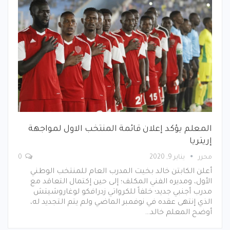
المعلم يؤكد إعلان قائمة المنتخب الاول لمواجهة
إريتريا
محرر
يناير 9, 2020
0
أعلن الكابتن خالد بخيت المدرب العام للمنتخب الوطني
الأول، ومديره الفني المكلف؛ إلى حين إكتمال التعاقد مع
مدرب أجنبي جديد؛ خلفاً للكرواتي زدرافكو لوغاروشيتش
الذي إنتهى عقده في نوفمبر الماضي ولم يتم التجديد له،
أوضح المعلم خالد…