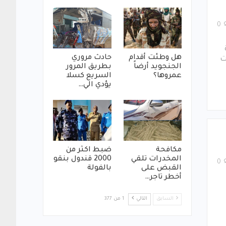
0
هل وطئت أقدام
حادث مروري
ت
الجنجويد أرضاً
بطريق المرور
عمروها؟
السريع كسلا
يؤدي الي…
مكافحة
ضبط اكثر من
المخدرات تلقي
2000 قندول بنقو
0
القبض على
بالفولة
أخطر تاجر…
السابق
التالي
1 من 377