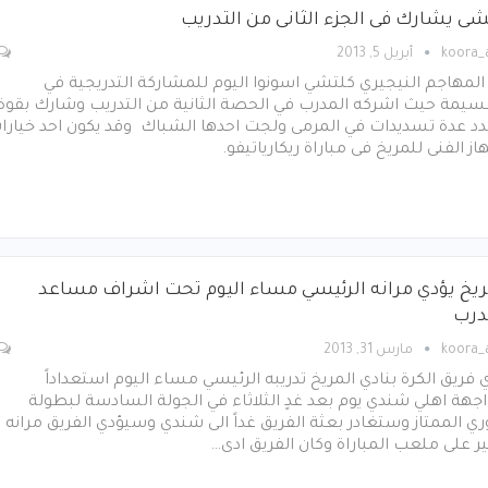
شى يشارك فى الجزء الثانى من التدريب
koora
أبريل 5, 2013
المهاجم النيجيري كلتشي اسونوا اليوم للمشاركة التدريجية في
قسيمة حيث اشركه المدرب في الحصة الثانية من التدريب وشارك بقوة
د عدة تسديدات في المرمى ولجت احدها الشباك وقد يكون احد خيارا
از الفنى للمريخ فى مباراة ريكارياتيفو.
ريخ يؤدي مرانه الرئيسي مساء اليوم تحت اشراف مساعد
درب
koora
مارس 31, 2013
 فريق الكرة بنادي المريخ تدريبه الرئيسي مساء اليوم استعداداً
جهة اهلي شندي يوم بعد غدٍ الثلاثاء في الجولة السادسة لبطولة
ري الممتاز وستغادر بعثة الفريق غداً الى شندي وسيؤدي الفريق مرانه
ير على ملعب المباراة وكان الفريق ادى…