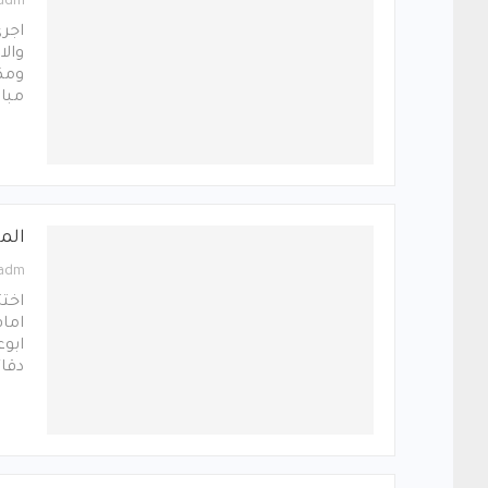
_adm
اجرى
والا
ومكس
مبار
الم
_adm
اختت
امام
ابوع
دقائ