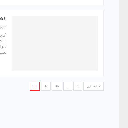
اله
_adm
أدى 
بالع
للرا
سيج
السابق
1
…
36
37
38