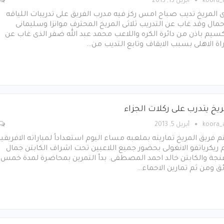
koora
أبريل 13, 2013
 المريخ تديب صباح امس ركز فيه مدرب الفريق على تدريبات اللياقه
حمال وقد غاب عن التدريب ثلاثى المريخ المحترف موانزا وسليمانى
يم باذن من دائرة الكره واللاعب محمد عبد الله ضفر الذى غاب عن
اة الاهلى بسبب الايقاف وتابع التديب من…
ريخ يتدرب على ركلات الجزاء
koora
أبريل 5, 2013
م فريق المريخ تمارينه بملعبه مساء اليوم استعداداً لمباراته الافريقي
 ريكرياتفو الانغولى بحضور جميع اللاعبين تحت اشراف الكابتن جمال
نجة والكابتن خالد احمد المصطفى. بدأ التمرين بمحاضرة لمدة خمس
ق ومن ثم تمارين الاحماء…