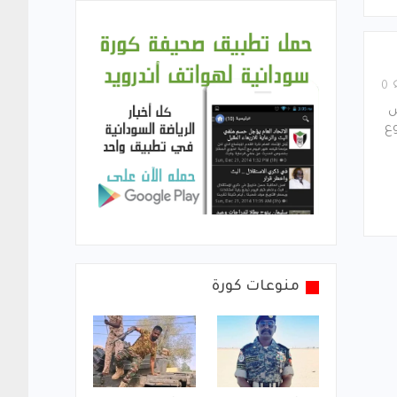
0
س
ع
منوعات كورة