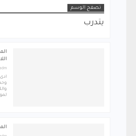
تصفح الوسم
يتدرب
اللا
_adm
ادى 
والل
لمو
الم