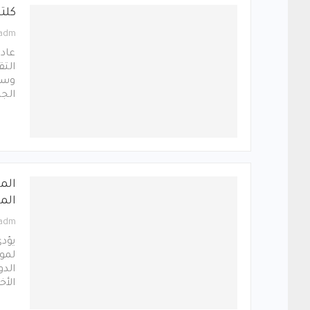
كلت
_adm
عاد 
الت
وسد
الجه
الم
الم
_adm
يؤدي
لموا
الدو
الأخ