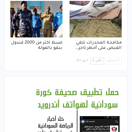
مكافحة المخدرات تلقي
ضبط اكثر من 2000 قندول
القبض على أخطر تاجر…
بنقو بالفولة
السابق
التالي
1 من 377