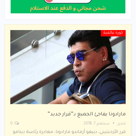
كورة عالمية
مارادونا يفاجئ الجميع بـ”قرار جديد”
محرر
سبتمبر 7, 2018
0
قرر الأرجنتيني، دييغو أرماندو مارادونا، مغادرة رئاسة دينامو