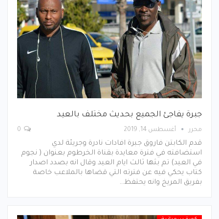
جبرة يفاجئ الجميع بحديث مختلف بالعيد
محرر
أغسطس 14, 2019
0
قدم الكابتن فاروق جبرة افادات نادرة وجريئة لدي
استضافته في فترة معايدة بقناة الخرطوم بعنوان ( نجوم
في العيد) تم بثها ثالث ايام العيد وقال انه بصدد اصدار
كتاب يحكي فيه عن فترته التي قضاها بالملاعب خاصة
بفريق المريخ وانه يحتفظ…