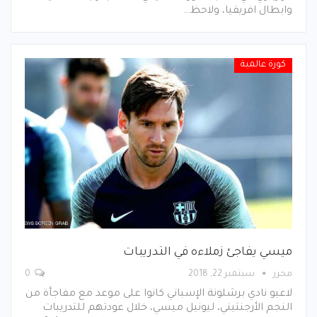
وابطال افريقيا، ولاحظ…
كورة عالمية
ميسي يفاجئ زملاءه في التدريبات
محرر
سبتمبر 22, 2018
0
لاعبو نادي برشلونة الإسباني كانوا على موعد مع مفاجأة من
النجم الأرجنتيني، ليونيل ميسي، خلال عودتهم للتدريبات