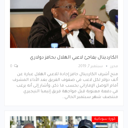
الكاردينال يفاجئ لاعبي الهلال بحافز دولاري
محرر
سبتمبر 7, 2019
0
منح أشرف الكاردينال حافز إجادة للاعبي الهلال عبارة عن
ألف دولار لكل لاعب في صفوف الفريق بعد الأداء المشرف
أمام الوصل الإماراتي بحسب ما ذكر، وأشار إلى أنه يرغب
في دفعة معنوية قبل مواجهة فريق إنيمبا النيجيري
منتصف شهر سبتمبر الحالي…
كورة سودانية