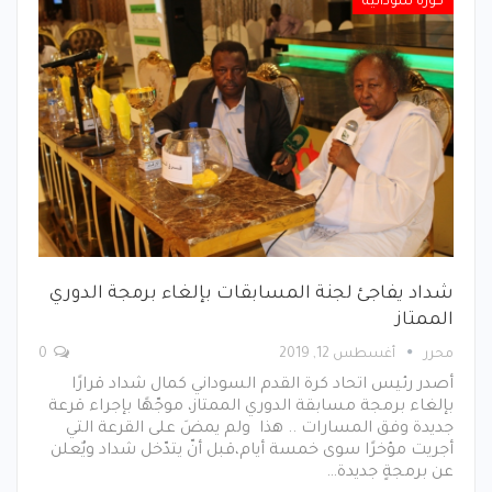
كورة سودانية
شداد يفاجئ لجنة المسابقات بإلغاء برمجة الدوري
الممتاز
محرر
أغسطس 12, 2019
0
أصدر رئيس اتحاد كرة القدم السوداني كمال شداد قرارًا
بإلغاء برمجة مسابقة الدوري الممتاز، موجّهًا بإجراء قرعة
جديدة وفق المسارات .. هذا ولم يمضَ على القرعة التي
أجريت مؤخرًا سوى خمسة أيام،قبل أنّ يتدّخل شداد ويٌعلن
عن برمجةٍ جديدة…