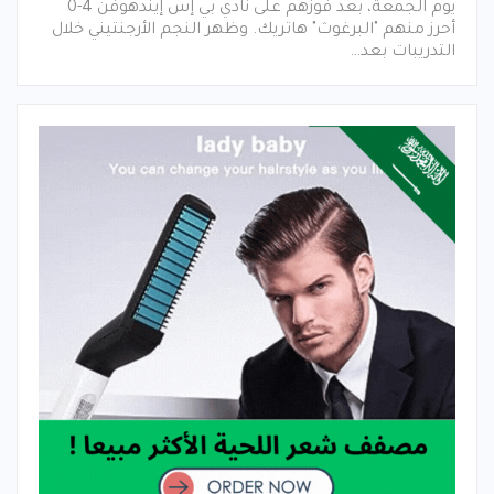
يوم الجمعة، بعد فوزهم على نادي بي إس إيندهوفن 4-0
أحرز منهم "البرغوث" هاتريك. وظهر النجم الأرجنتيني خلال
التدريبات بعد…