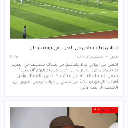
الوادي نيالا يفاجئ حي العرب في بورتسودان
محرر
سبتمبر 21, 2019
0
اكتفى حي الوادي نيالا بهدفين في شباك مضيفه حي العرب
بورتسودان في المباراة التي جرت مساء اليوم”السبت”
ضمن المرحلة الثالثة من منافسة الدوري الممتاز. وأحرز
أهداف الوادي نيالا كلاً من حمدي، رادنوك، ليصل الفريق إلى
النقطة الرابعة. وفي…
كورة سودانية