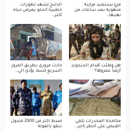
فزع يستعيد مركبة
الدلنج تشهد تطورات
منهوبة بعد ساعات من
خطيرة:الحلو يعرض حياة
نهبها…
أكثر…
هل وطئت أقدام الجنجويد
حادث مروري بطريق المرور
أرضاً عمروها؟
السريع كسلا يؤدي الي…
مكافحة المخدرات تلقي
ضبط اكثر من 2000 قندول
القبض على أخطر تاجر…
بنقو بالفولة