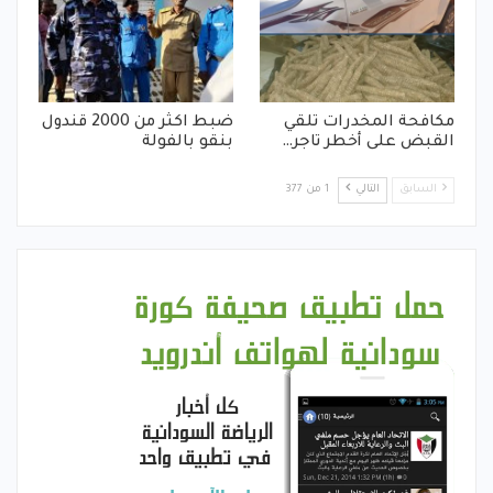
مكافحة المخدرات تلقي
ضبط اكثر من 2000 قندول
القبض على أخطر تاجر…
بنقو بالفولة
السابق
التالي
1 من 377