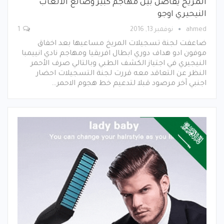
المريخ يفاضل بين مهاجم كبير وصانع الالعاب
النيحيري اوجو
ahmed
نوفمبر 13, 2016
1
ضاعفت لجنة تسجيلات المريخ مساعيها بعد اخفاق
موفون ادو هداف دوري ابطال افريقيا ومهاجم نادي انييمبا
النيجيري في اجتياز الكشف الطبي وبالتالي صرف الأحمر
النظر عن التعاقد معه قررت لجنة التسجيلات احضار
اجنبي آخر مرصود قبلا لتدعيم خط هجوم الاحمر…