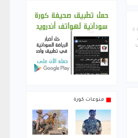
0
ني
على
منوعات كورة