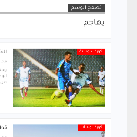
تصفح الوسم
يهاجم
كورة سودانية
الن
محرر
وجه 
الوط
من ا
كورة الولايات
قطب