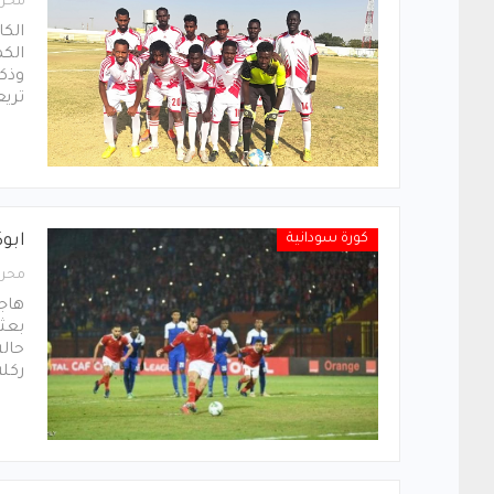
محرر
الكا
الكم
وذكر
تريع
كورة سودانية
ابو
محرر
هاجم
بعثت
حالة
ركلة