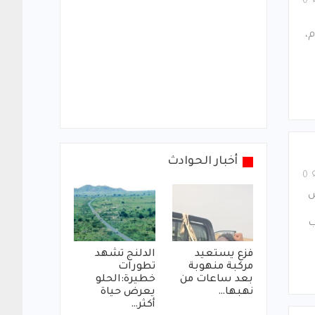
0
م،
أخبار الحوادث
0
س
ب
فزع يستعيد
الدلنج تشهد
مركبة منهوبة
تطورات
بعد ساعات من
خطيرة:الحلو
نهبها…
يعرض حياة
أكثر…