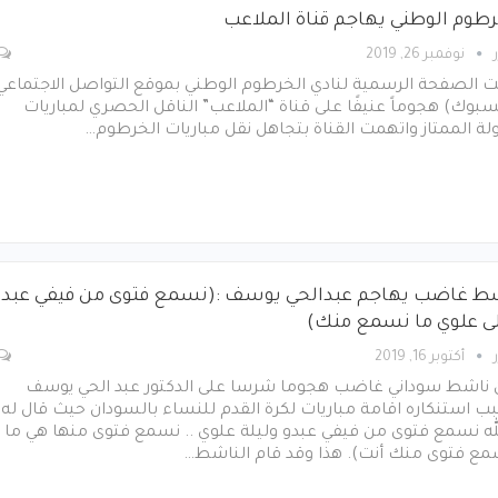
رطوم الوطني يهاجم قناة الملاعب
نوفمبر 26, 2019
ت الصفحة الرسمية لنادي الخرطوم الوطني بموقع التواصل الاجتماعي
بوك) هجوماً عنيفًا على قناة “الملاعب” الناقل الحصري لمباريات
ة الممتاز واتهمت القناة بتجاهل نقل مباريات الخرطوم…
ط غاضب يهاجم عبدالحي يوسف :(نسمع فتوى من فيفي عبدو
لى علوي ما نسمع منك)
أكتوبر 16, 2019
ناشط سوداني غاضب هجوما شرسا على الدكتور عبد الحي يوسف
 استنكاره اقامة مباريات لكرة القدم للنساء بالسودان حيث قال له:
له نسمع فتوى من فيفي عبدو وليلة علوي .. نسمع فتوى منها هي ما
مع فتوى منك أنت). هذا وقد قام الناشط…