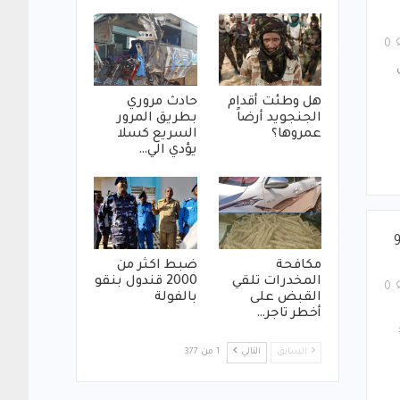
0
هل وطئت أقدام
حادث مروري
الجنجويد أرضاً
بطريق المرور
عمروها؟
السريع كسلا
يؤدي الي…
مكافحة
ضبط اكثر من
المخدرات تلقي
2000 قندول بنقو
0
القبض على
بالفولة
أخطر تاجر…
السابق
التالي
1 من 377