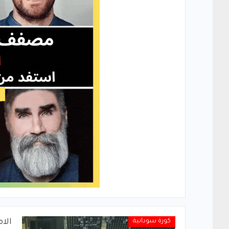
كورة سودانية
الام