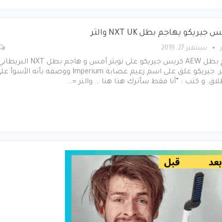
جيريكو يهاجم بطل NXT UK والتر
سبتمبر 27, 2019
خرج بطل AEW كريس جيريكو على تويتر أمس و هاجم بطل NXT البريطا
والتر. جيريكو علق على اسم زعيم عصابة Imperium ووصفه بأنه الأسوأ 
لاق. و كتب : “أنا فقط سأترك هذا هنا … والتر =…