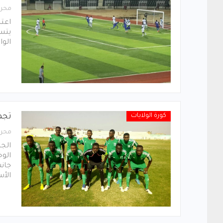
محرر
اعتب
يتسب
الوا
كورة الولايات
تجمع
محرر
الجز
الوح
جانب
الأ