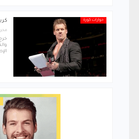
حوارات كورة
كريس 
محرر
الإط