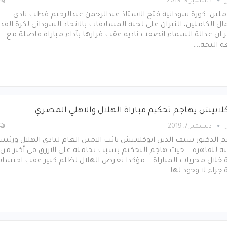
ديسمبر 9, 2019
ملين: كورة سودانية فتح الاستاذ عبدالرحمن عبدالرحيم قطب نادي
ال الكاملين، النيران على لجنة المسابقات بالاتحاد السوداني لكرة القد
 ان عدالة السماء انصفت ناديه عقب قرارها بآداء مباراة فاصلة مع
ة البجة،…
كلابيش يهاجم تحكيم مباراة الهلال والاهلي المصري
ديسمبر 7, 2019
 الدكتور سيف الدين ابوكلابيش نائب الامين العام لنادي الهلال ورئي
ه للقاهرة .. حيث هاجم التحكيم بسبب تحامله على الازرق في أكثر من
 خلال مجريات المباراة .. مؤكدا تعرض الهلال لظلم كبير عقب احتسا
 جزاء لا وجود لها…