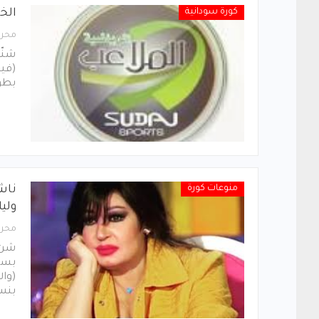
كورة سودانية
الخ
محرر
شنّ
(فيس
بطول
منوعات كورة
ناش
ولي
محرر
شن 
بسبب
(وال
بنس