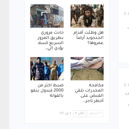
0
هل وطئت أقدام
حادث مروري
الجنجويد أرضاً
بطريق المرور
عمروها؟
السريع كسلا
يؤدي الي…
مكافحة
ضبط اكثر من
0
المخدرات تلقي
2000 قندول بنقو
ﺒﺖ
القبض على
بالفولة
أخطر تاجر…
السابق
التالي
1 من 377