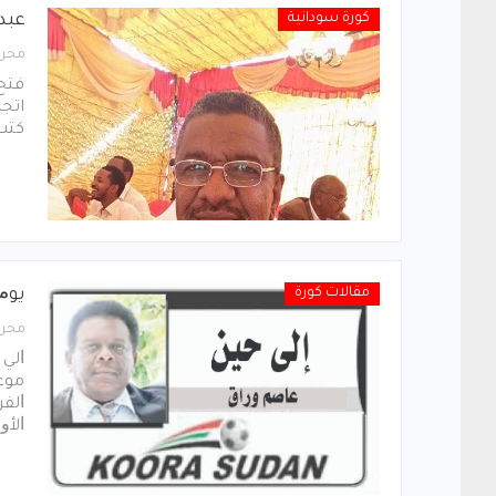
كورة سودانية
عبد
محرر
فتح 
اتجا
كتب
مقالات كورة
ﻳﻮﻡ 
محرر
ﺍﻟﻲ 
ﻣﻮﻋﺪ
ﺍﻟﻔﺮ
ﺍﻷﻭﻟ