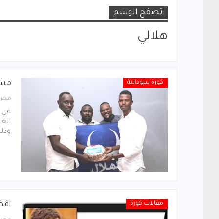
تصفح الوسم
ﻫﻼﻟﻲ
كورة سودانية
مشج
محرر
في ح
الغ
وذلك
مقالات كورة
افضل