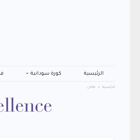
الرئيسية
كورة سودانية
فن
الرئيسية
ﻫﻼﻟﻲ