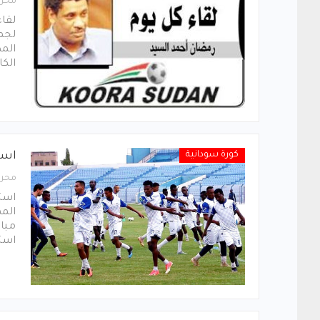
محرر
لجما
المط
الك
كورة سودانية
است
محرر
استن
مبار
است