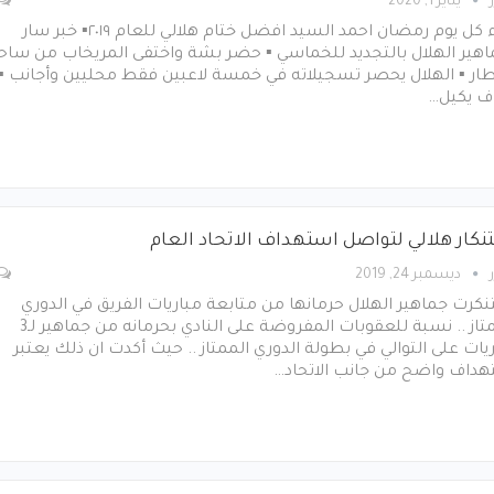
يناير 1, 2020
لقاء كل يوم رمضان احمد السيد افضل ختام هلالي للعام ٢٠١٩▪︎ خبر سار
هير الهلال بالتجديد للخماسي ▪︎ حضر بشة واختفى المريخاب من ساح
ار ▪︎ الهلال يحصر تسجيلاته في خمسة لاعبين فقط محليين وأجانب ▪︎
اف يكيل…
نكار هلالي لتواصل استهداف الاتحاد العام
ديسمبر 24, 2019
كرت جماهير الهلال حرمانها من متابعة مباريات الفريق في الدوري
الممتاز .. نسبة للعقوبات المفروضة على النادي بحرمانه من جماهير لـ3
يات على التوالي في بطولة الدوري الممتاز .. حيث أكدت ان ذلك يعتبر
هداف واضح من جانب الاتحاد…