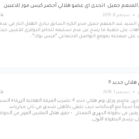
المنعم جميل: اتحدى اي عضو هلالي أحضر كيس موز للاعبين
سبتمبر 8, 2019
السيد عبد المنعم جميل مدير الكرة السابق بنادي الهلال النار في عدة
هات على خلفية ما رشح عن عدم تسليمه للحافز الدولاري للاعبين حيث
 على صفحته بموقع التواصل الاجتماعي “فيس بوك”:…
ﻫﻼﻟﻲ ﺟﺪﻳﺪ !!
ديسمبر 1, 2018
ﺣﻴﻦ عاصم وراق ﻳﻮﻡ ﻫﻼﻟﻲ ﺟﺪﻳﺪ !!• ﺗﻀﺮﺏ ﺍﻟﻔﺮﻗﺔ ﺍﻟﻬﻼﻟﻴﺔ ﺍﻟﺰﺭﻗﺎﺀ ﺍﻟﺴ
ﺍً ﺟﺪﻳﺪﺍً ﻣﻊ ﺍﻹﺑﺪﺍﻋﺎﺕ ﺣﻴﺚ ﺗﻠﺘﻘﻲ ﺑﺎﻷﻫﻠﻲ ﺷﻨﺪﻱ ﻓﻲ ﺛﺎﻧﻲ ﻣﺒﺎﺭﻳﺎﺕ
ﻳﻘﻴﻦ ﻓﻲ ﺑﻄﻮﻟﺔ ﺍﻟﺪﻭﺭﻱ ﺍﻟﻤﻤﺘﺎﺯ . • ﺣﻘﻖ ﻫﻼﻝ ﺍﻟﻤﻼﻳﻴﻦ ﺍﻟﻔﻮﺯ ﻓﻲ ﺍﻟﺠﻮﻟﺔ
ﻰ ﺑﺮﺳﻢ ﺍﻟﺒﻄﻮﻟﺔ ﺍﻷﻭﻟﻰ…