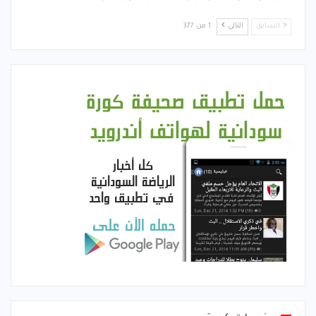
السابق
التالي
1 من 377