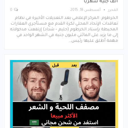
ألف جنيه شهريا
المحرر
أغسطس 18, 2015
0
الخرطوم: المركز الإعلامي بعد التعديلات الأخيرة في نظام
تعاقدات الإتحاد المحلي لكرة القدم مع مستأجري العقارات
المحيطة بإستاد الخرطوم (حليم – شداد) إرتفعت مدخولاته
إلى ما يزيد على المائتي مليون جنيه في الشهر الواحد في
مهمة أطلق عليها رئيس…