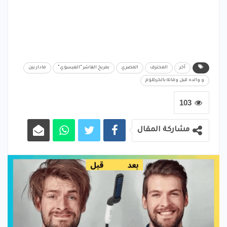
آخر
المحترف
المصري
بمريخ الفاشر “العيسوي”
مادار بين
و والده قبل وفاته بالخرطوم
103
مشاركة المقال