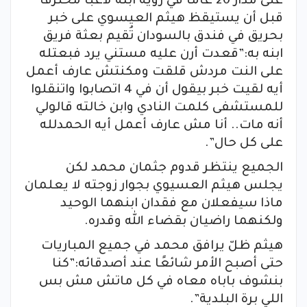
على مدار 20 عامًا في رؤية ابنه لاعبًا محترفًا
قبل أن يستيقظ هيثم العيسوي على خبر
بحريق في فندق بالسودان تُقيم بعثة فريق
ابنه به:”قعدت أرن عليه مستني يرد فبعتله
على النت مردش قلقت ومكنتش عارف أعمل
أيه لقيت خبر بيقول أن في 4 اتصابوا واتنقلوا
للمستشفى كلمت النادي وابن خالته قالولي
أنه مات.. أنا مش عارف أعمل أيه الحمدلله
على كل حال”.
الجميع ينتظر قدوم جثمان محمد لكن
يجلس هيثم العسيوي بجوار زوجته لا يعلمان
ماذا سيفعلان مع فقدان ابنهما الوحيد
ولكنهما راضيان بقضاء الله وقدره.
هيثم ظلّ يرافق محمد في جميع المباريات
حتى أصبح الأمر شائعًا عند أصدقائه:”كنا
بنشوف باباه معاه في كل ماتش مش بس
اللي برة البلدية”.