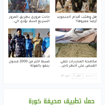
هل وطئت أقدام الجنجويد
حادث مروري بطريق المرور
أرضاً عمروها؟
السريع كسلا يؤدي الي…
مكافحة المخدرات تلقي
ضبط اكثر من 2000 قندول
القبض على أخطر تاجر…
بنقو بالفولة
السابق
التالي
1 من 377