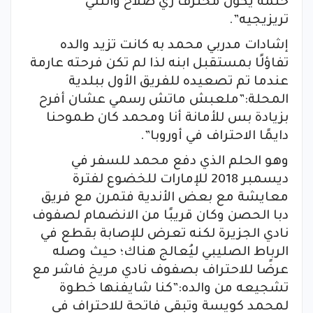
حلمه يكون محترف زي صلاح والنني
تريزيجيه”.
إشادات مدربي محمد به كانت تزيد والده
تفاؤلًا بمستقبل ابنه لذا لم تكن فرحته عارمة
عندما تم تصعيده للفريق الأول ببلدية
المحلة:”ملعبش ماتش رسمي عشان أفرح
بزيادة بس للأمانة أنا ومحمد كان طموحنا
دايمًا الاحتراف في أوروبا”.
وهو الحلم الذي دفع محمد للسفر في
ديسمبر 2018 للإمارات للخضوع لفترة
معايشة مع بعض الأندية فتمرن مع فريق
دبا الحصن وكان قريبًا من الانضمام لصفوف
نادي الجزيرة لكنه تعرض للإصابة بقطع في
الرباط الصليبي ليُعالج هناك؛ حيث وصله
عرضًا للاحتراف بصفوف نادي مريخ فاشر مع
تشجيعه من والده:”كنا شايفنها خطوة
لمحمد كويسة وتبقى فاتحة للاحتراف في