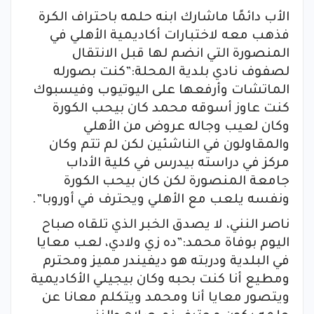
الأب دائمًا ماشارك ابنه حلمه باحتراف الكرة
فذهب معه لاختبارات أكاديمية الأهلي في
المنصورة التي انضم لها قبل الانتقال
لصفوف نادي بلدية المحلة:”كنت بصورله
الماتشات وأرفعها على اليوتيوب وفيسبوك
كنت عاوز أسوقه محمد كان بيحب الكورة
وكان لعيب وجاله عروض من الأهلي
والمقاولون في الناشئين لكن لم تتم وكان
مركز في دراسته بيدرس في كلية الأداب
جامعة المنصورة لكن كان بيحب الكورة
ونفسه يلعب مع الأهلي ويحترف في أوروبا”.
ناصر النني، لا يصدق الخبر الذي تلقاه صباح
اليوم بوفاة محمد:”ده زي ولادي، لعب معايا
في البلدية ودربته هو ديفيندر مميز ومحترم
ومطيع أنا كنت بحبه وكان بيجيلي الأكاديمية
ويتصور معايا أنا ومحمد ويتكلم معانا عن