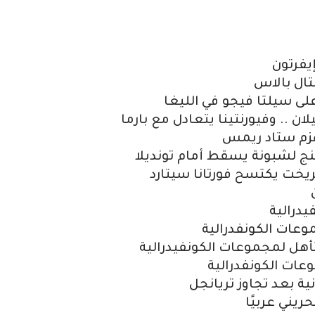
يفرتون
تال بالاس
لى سيلتا فيجو في الليغا
ان .. وفيورنتينا يتعادل مع بارما
هزم ستاد ريمس
تنج لشبونة يسقط أمام تونديلا
تريخت يكتسح فورتانا سيتارد
يدرالية
موعات الكونفدرالية
هل لمجموعات الكونفيدرالية
وعات الكونفدرالية
نية بعد تجاوز تريانجل
ريني عربيًا