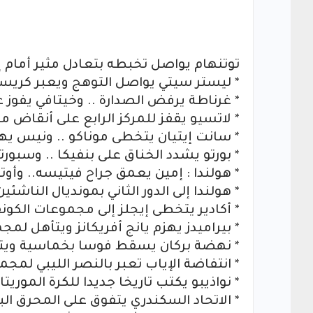
توتنهام يواصل تخبطه بتعادل مثير أمام إ
* ليستر سيتي يواصل التوهج ويعبر كريس
* غرناطة يرفض الصدارة .. وخيتافي يفوز ع
* لاتسيو يقفز للمركز الرابع على أنقاض ميل
* سانت إيتيان يتخطى موناكو .. ونيس ي
* بورتو يشدد الخناق على بنفيكا .. وسبور
* هولندا : إمين يعمق جراح فيتيسه.. وأو
* هولندا إلى الدور الثاني بمونديال الناشئين
* أكادير يتخطى إيجلز إلى مجموعات الكونف
* بيراميدز يهزم يانج أفريكانز ويتأهل لمج
* نهضة بركان يسقط فوسا بخماسية ويتأ
* انتفاضة الإياب تعبر بالنصر الليبي لمجم
* نواذيبو يكتب تاريخا جديدا للكرة الموريتا
* الاتحاد السكندري يتفوق على المحرق البح