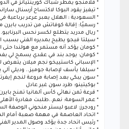
* فلامنجو يمطر شباك كورينثيانز في الدوري
* تيفيز يقود البوكا لاكتساح آرسنال ساران
* السعودية : الهلال يعبر عرعر برباعية ف
* رسميًا: إقالة كوفاتش من تدريب بايرن م
* ريال مدريد يتطلع لكسر نحس البرنابيو.
* سيلتا فيجو يطيح بمديره الفني بسبب ال
* كومان يؤكد أنه مستمر مع هولندا حتى الانت
* كومان: يوجد بند في عقدي يسمح لي بف
* الإسباني كاستييخو نجم ميلان يتعرض لل
* سيلفا يأسف لإصابة جوميز.. وديلي آلي
* سون يبكي بعد إصابة مروعة لنجم إيفرت
* بوكيتينو: طرد سون غير عادل
* قرعة ثمن نهائي كأس ألمانيا تمنح بايرن
* عمر السومة: نعم..طلبت مغادرة الأهلي
* رودجرز: لاعبو ليستر منحوني الوصفة ال
* اتحاد العاصمة في مهمة صعبة أمام الس
* رئيس اتحاد جدة يؤكد وصول المدير الفني