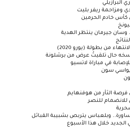
 البرازيلي
دي ومزاحمة ريفر بليت
ي كأس خادم الحرمين
يونخ
. وسان جيرمان ينتظر الهدية
نتائج
هاء من بطولة (يورو 2020)
سخه حال تلقيتُ عرض من برشلونة
إصابة في مباراة لاتسيو
 يواسي سون
ون
 فرصة الثأر من هوفنهايم
 للانضمام للنصر
سحرية
اورة.. وبلعباس يتربص بشبيبة القبائل
 الجديد خلال هذا الأسبوع