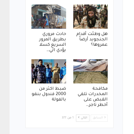
هل وطئت أقدام
حادث مروري
الجنجويد أرضاً
بطريق المرور
عمروها؟
السريع كسلا
يؤدي الي…
مكافحة
ضبط اكثر من
المخدرات تلقي
2000 قندول بنقو
القبض على
بالفولة
أخطر تاجر…
السابق
التالي
1 من 377