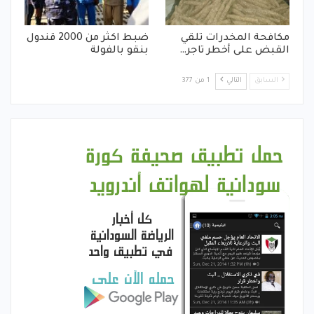
مكافحة المخدرات تلقي
ضبط اكثر من 2000 قندول
القبض على أخطر تاجر…
بنقو بالفولة
السابق
التالي
1 من 377