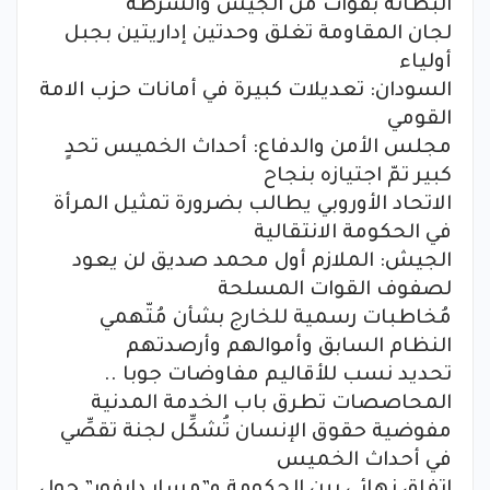
البطانة بقوات من الجيش والشرطة
لجان المقاومة تغلق وحدتين إداريتين بجبل
أولياء
السودان: تعديلات كبيرة في أمانات حزب الامة
القومي
مجلس الأمن والدفاع: أحداث الخميس تحدٍ
كبير تمّ اجتيازه بنجاح
الاتحاد الأوروبي يطالب بضرورة تمثيل المرأة
في الحكومة الانتقالية
الجيش: الملازم أول محمد صديق لن يعود
لصفوف القوات المسلحة
مُخاطبات رسمية للخارج بشأن مُتّهمي
النظام السابق وأموالهم وأرصدتهم
تحديد نسب للأقاليم مفاوضات جوبا ..
المحاصصات تطرق باب الخدمة المدنية
مفوضية حقوق الإنسان تُشكِّل لجنة تقصِّي
في أحداث الخميس
اتفاق نهائي بين الحكومة و”مسار دارفور” حول