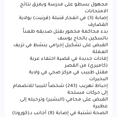
مجهول يسطو على مدرسة ويمزق نتائج
الامتحانات
إصابة (3) في انفجار قنبلة (قرنيت) بولاية
القضارف
بدء محاكمة مخمور بقتل صديقه طعناً
بالسكين بالحاج يوسف
القبض على تشكيل إجرامي ينشط في تزيف
العملة
إفادات جديدة في قضية اختفاء عربة
(كاميري) من القصر
مقتل طبيب في مركز صحي في ولاية
البحيرات
إحباط تهريب (243) شخصاً لليبيا للانضمام
إلى حركات مسلحة
القبض على محامي (البشير) وترحيله إلى
عطبرة
الصحة تشتبة في إصابة (8) أجانب بـ(كورونا)