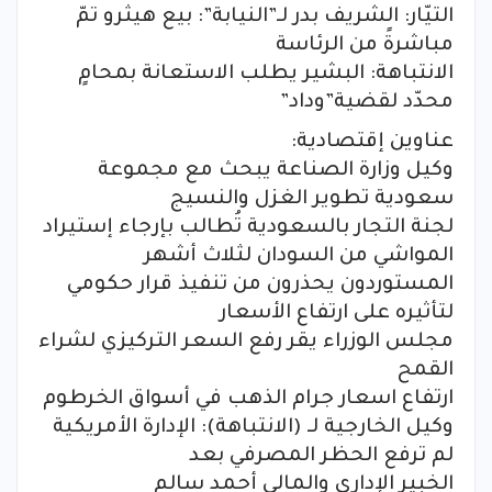
التيّار: الشريف بدر لـ”النيابة”: بيع هيثرو تمّ
مباشرةً من الرئاسة
الانتباهة: البشير يطلب الاستعانة بمحامٍ
محدّد لقضية”وداد”
عناوين إقتصادية:
وكيل وزارة الصناعة يبحث مع مجموعة
سعودية تطوير الغزل والنسيج
لجنة التجار بالسعودية تُطالب بإرجاء إستيراد
المواشي من السودان لثلاث أشهر
المستوردون يحذرون من تنفيذ قرار حكومي
لتأثيره على ارتفاع الأسعار
مجلس الوزراء يقر رفع السعر التركيزي لشراء
القمح
ارتفاع اسعار جرام الذهب في أسواق الخرطوم
وكيل الخارجية لـ (الانتباهة): الإدارة الأمريكية
لم ترفع الحظر المصرفي بعد
الخبير الإداري والمالي أحمد سالم