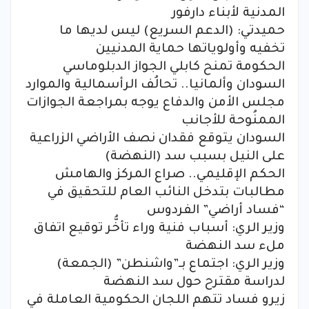
المدنية لأبناء دارفور
حميدتي: (الدعم السريع) ليس لديها ما
تخفيه وأولوياتها حماية المدنيين
الحكومة تمنح كابلي الجواز الدبلوماسي
السودان وألمانيا.. تحالُف الرأسمالية والموارد
مجلس الأمن والدفاع يوجه بمراجعة الجوازات
الممنُوحة للأجانب
السودان يتوقع فقدان نصف الأراضي الزراعية
على النيل بسبب سد (النهضة)
الحكم الإقليمي.. صراع المركز والهامش
مطالبات بتدخل النائب العام للتحقيق في
“فساد أراضي” الفردوس
وزير الري: أسباب فنية وراء تأخُّر توقيع اتفاق
ملء سد النهضة
وزير الري: اجتماع بـ”واشنطن” (الجمعة)
لدراسة مقترح حول سد النهضة
زيرو فساد تتهم اللجان الحكومية العاملة في