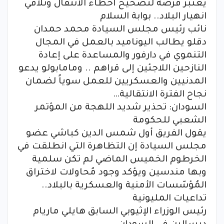
يعتبر فرصة لتصحيح أخطاء الانتقال وتلافي
انهيار البلاد.. بوابة السلام
نائب رئيس مجلس السيادة محمد حمدان
دقلو يطالب اليوناميد بالعمل في المجال
التنموي في دارفور والمساعدة على إعادة
النازحين اللاجئين إلى قراهم .. ومامابولو يدعو
المدنيين والعسكريين للعمل سوياً لضمان
نجاح الفترة الانتقالية…
السودان: تحذير شديد اللهجة من المؤتمر
الشعبي للحكومة
يقول الفريق أول شمس الدين كباشي عضو
مجلس السيادة إن التظاهرة التي انطلقت في
الخرطوم الخميس الماضي لم تكن سلمية
وبها مندسين ويؤكد وجود مُحاولات لاختراق
المُؤسّسات الأمنية والعسكرية بالبلاد..
تداعيات المليونية
رئيس الوزراء الإثيوبي السابق هايلي ماريام