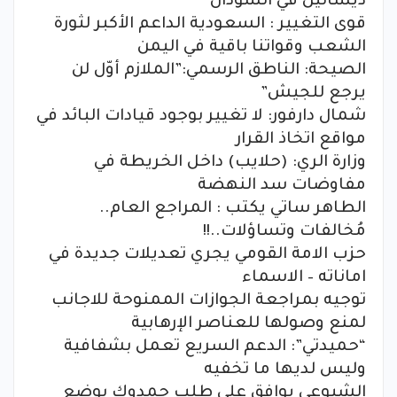
ديسالين في السودان
قوى التغيير : السعودية الداعم الأكبر لثورة
الشعب وقواتنا باقية في اليمن
الصيحة: الناطق الرسمي:”الملازم أوّل لن
يرجع للجيش”
شمال دارفور: لا تغيير بوجود قيادات البائد في
مواقع اتخاذ القرار
وزارة الري: (حلايب) داخل الخريطة في
مفاوضات سد النهضة
الطاهر ساتي يكتب : المراجع العام..
مُخالفات وتساؤلات..!!
حزب الامة القومي يجري تعديلات جديدة في
اماناته – الاسماء
توجيه بمراجعة الجوازات الممنوحة للاجانب
لمنع وصولها للعناصر الإرهابية
“حميدتي”: الدعم السريع تعمل بشفافية
وليس لديها ما تخفيه
الشيوعي يوافق على طلب حمدوك بوضع