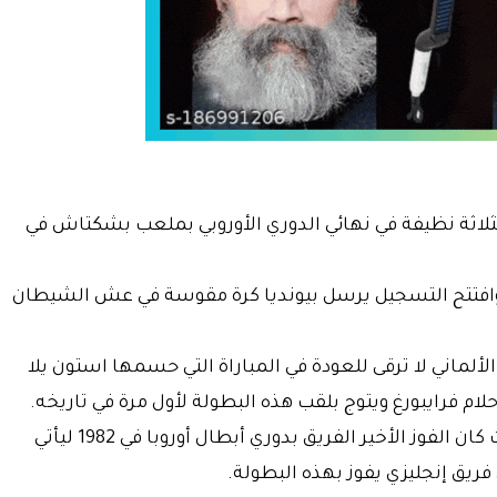
ي بثلاثة نظيفة في نهائي الدوري الأوروبي بملعب بشكتاش في
 وافتتح التسجيل يرسل بيونديا كرة مقوسة في عش الشيطان
ألماني لا ترقى للعودة في المباراة التي حسمها استون يلا
م فرايبورغ ويتوج بلقب هذه البطولة لأول مرة في تاريخه.
الفيلنز غابوا عن البطولات القارية ل44 عاما حيث كان الفوز الأخير الفريق بدوري أبطال أوروبا في 1982 ليأتي
يق إنجليزي يفوز بهذه البطولة.