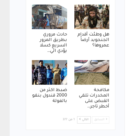
هل وطئت أقدام
حادث مروري
الجنجويد أرضاً
بطريق المرور
عمروها؟
السريع كسلا
يؤدي الي…
مكافحة
ضبط اكثر من
المخدرات تلقي
2000 قندول بنقو
القبض على
بالفولة
أخطر تاجر…
السابق
التالي
1 من 377