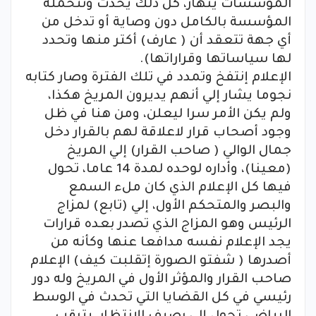
المؤسسات ينهار، كل ذلك يحدث وتتحمله
المؤسسة بالكامل دون وصاية أو تدخل من
أي جهة تتعقد أن ( عارف) أكتر منها وتحدد
لها سياساتها وقراراتها).
الإعلام إنتفخ وتمدد في تلك الفترة وصار كتابه
نجوما يشار إلي أنهم يديرون المريخ هكذا،
ولم يكن الأمر سرا ليعلن، ومن هنا في ظل
وجود أصحاب قرار لاعلاقة لهم بالقرار دخل
جمال الوالي ( صاحب القرار) إلي المريخ
(معينا)، وأداره لوحده لمدة 14 عاما، تحول
فيها كل الإعلام الذي كان ملء السمع
والبصر والمتحكم الأول، إلي (تابع) لمزاج
الرئيس وهو المزاج الذي تصدر بعده قرارات
يجد الإعلام نفسه مدافعا عنها وكأنه من
أصدرها ( شفتو الصورة إتقلبت كيف) الإعلام
صاحب القرار والمؤثر الأول في المريخ وله دور
رئيسي في كل القضايا التي تحدث في الوسط