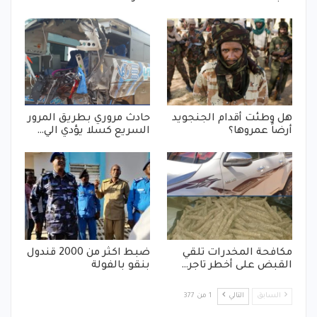
هل وطئت أقدام الجنجويد
حادث مروري بطريق المرور
أرضاً عمروها؟
السريع كسلا يؤدي الي…
مكافحة المخدرات تلقي
ضبط اكثر من 2000 قندول
القبض على أخطر تاجر…
بنقو بالفولة
السابق
التالي
1 من 377