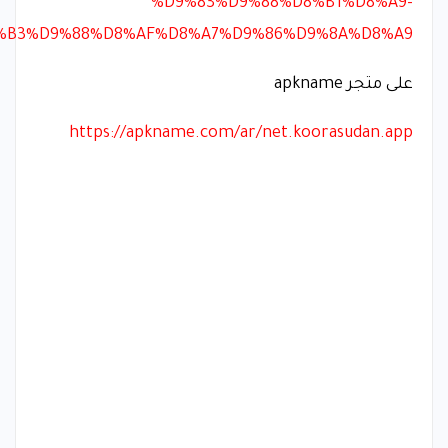
%D9%83%D9%88%D8%B1%D8%A9-
%B3%D9%88%D8%AF%D8%A7%D9%86%D9%8A%D8%A9
على متجر apkname
https://apkname.com/ar/net.koorasudan.app