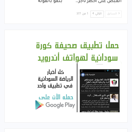
القبض على أخطر تاجر…
بنقو بالفولة
السابق
التالي
1 من 377