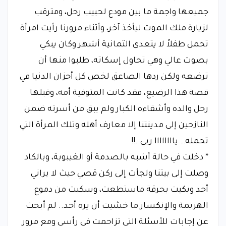
جميعها واجمة ما بين مودع لحبيب رحل، ومترقب
لزيارة ملك الموت ليأخذ آخر، وأثناء مرورنا رأيت امرأة
تحمل طفلاً لا يتعدى الثمانية أشهر وكان يبكي
بصوت عالي وهي تحاول إسكاته، طلبوا منها أن
ترضعه ولكن ردها الصاعق لخص كل أحزان الدنيا في
قصة هذا الرضيع، فقد كانت المتوفية أمه، وقبلها
رحل والده وأشقاءه الكبار ولم يبق من أسرته ضمن
النازحين إلى مدينتنا إلا معارف أهله وتلك المرأة التي
تحمله… ياااااااا ربي..!!
* دخلت في حالة أشبه بالصدمة أو الغيبوبة، وبالكاد
وصلت إلى بيتنا ولجأت إلى ركن قصي حيث لا يراني
أحد وبكيت بحرقة ماستطعت، وسكبت من دموع
الهزيمة والإنكسار ما خشيت أن يره أحد.. لم أبحث
عن إجابات للأسئلة التي تزاحمت في رأسي ومع مرور