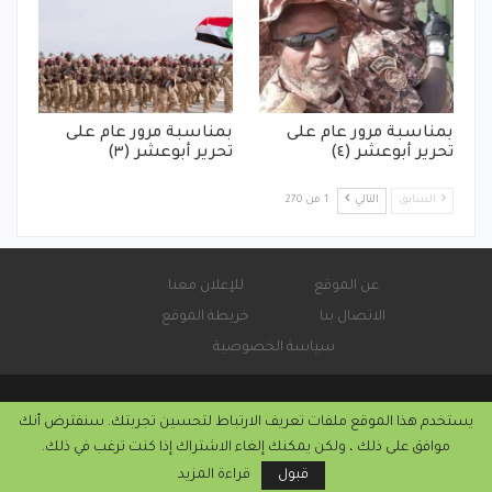
بمناسبة مرور عام على
بمناسبة مرور عام على
تحرير أبوعشر (٤)
تحرير أبوعشر (٣)
السابق
التالي
1 من 270
عن الموقع
للإعلان معنا
الاتصال بنا
خريطة الموقع
سياسة الخصوصية
يستخدم هذا الموقع ملفات تعريف الارتباط لتحسين تجربتك. سنفترض أنك
© 2026 - صحيفة كورة سودانية الإلكترونية.
موافق على ذلك ، ولكن يمكنك إلغاء الاشتراك إذا كنت ترغب في ذلك.
التركيب والاستضافة من
كريستا هوست
قبول
قراءة المزيد