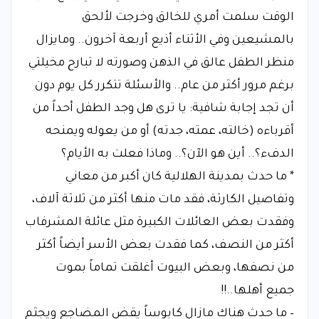
الوقت سلمت أمري للخالق وخرجت لألحق
بالمشيعين وفي الأثناء أذيع أربعة آخرون.. ومايزال
منظر الطفل عالق في الذهن وصورته لا تبارح مخيلتي
برغم مرور أكثر من عام.. والأسئلة تتكرر كل يوم دون
أن تجد إجابة شافية: يا ترى هل وجد الطفل أحداً من
أقرباءه (خالته، عمته، جدته) أو من يعوله ويمنحه
الدفء؟.. أين هو الآن؟.. وماذا فعلت به الأيام؟
* ما حدث بمدينة الهلالية كان أكبر من معاني
وتفاصيل الكارثة، فقد مات منها أكثر من ثلاثة آلاف،
وفقدت بعض العائلات الكبيرة مثل عائلة المشرفاب
أكثر من النصف، كما فقدت بعض الأسر أيضاً أكثر
من نصفها، وبعض البيوت أغلقت تماماً بموت
جميع أهلها..!!
– ما حدث هناك مازال كابوساً يقض المضاجع ويجثم