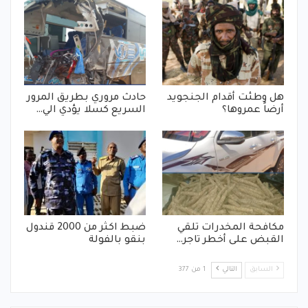
هل وطئت أقدام الجنجويد
حادث مروري بطريق المرور
أرضاً عمروها؟
السريع كسلا يؤدي الي…
مكافحة المخدرات تلقي
ضبط اكثر من 2000 قندول
القبض على أخطر تاجر…
بنقو بالفولة
السابق
التالي
1 من 377