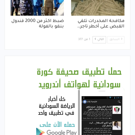
مكافحة المخدرات تلقي
ضبط اكثر من 2000 قندول
القبض على أخطر تاجر…
بنقو بالفولة
السابق
التالي
1 من 377