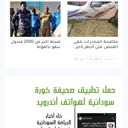
مكافحة المخدرات تلقي
ضبط اكثر من 2000 قندول
القبض على أخطر تاجر…
بنقو بالفولة
السابق
التالي
1 من 377