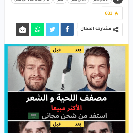
أم دوم تندلتي
المريخ تندلتي
تندلتي
دوري الدرجة الأولى في تندلتي
631
مشاركة المقال