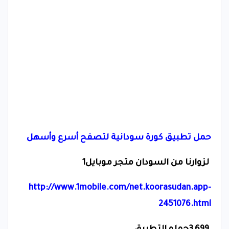
حمل تطبيق كورة سودانية لتصفح أسرع وأسهل
لزوارنا من السودان متجر موبايل1
http://www.1mobile.com/net.koorasudan.app-
2451076.html