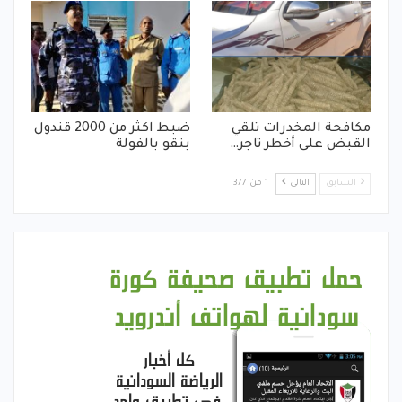
مكافحة المخدرات تلقي
ضبط اكثر من 2000 قندول
القبض على أخطر تاجر…
بنقو بالفولة
السابق
التالي
1 من 377