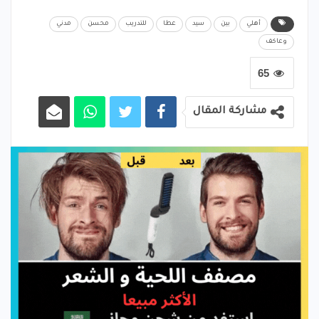
أهلي
بين
سيد
عطا
للتدريب
محسن
مدني
وعاكف
65
مشاركة المقال