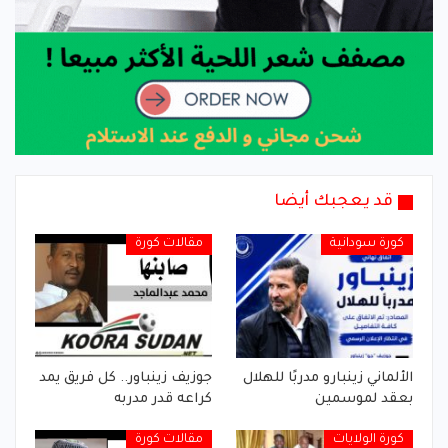
قد يعجبك أيضا
كورة سودانية
مقالات كورة
الألماني زينبارو مدربًا للهلال
جوزيف زينباور.. كل فريق يمد
بعقد لموسمين
كراعه قدر مدربه
كورة الولايات
مقالات كورة