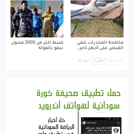
مكافحة المخدرات تلقي
ضبط اكثر من 2000 قندول
القبض على أخطر تاجر…
بنقو بالفولة
السابق
التالي
1 من 377