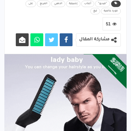
"فيديو"
أعتاب
إشبيلية
الذهبي
المربع
على
كورة عالمية
ليغ
51
مشاركة المقال