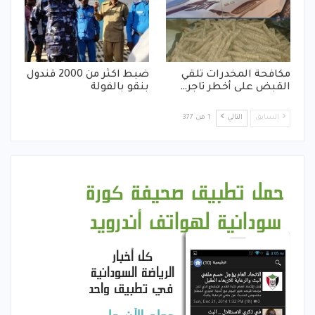
مكافحة المخدرات تلقي
ضبط اكثر من 2000 قندول
القبض على أخطر تاجر…
بنقو بالفولة
السابق
التالي
1 من 377