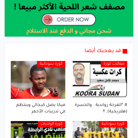
قد يعجبك أيضا
مقالات كورة
كورة سودانية
# *الفرحة رواندية.. والحسرة
ميكا يصل كيجالي وينتظم
(هلاريخية)..!!
في تدريبات الأحمر
كورة سودانية
كورة الولايات