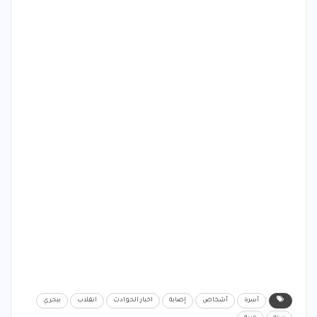
أسرة
أشخاص
إصابة
اخبار الحوادث
انقلاب
ببحري